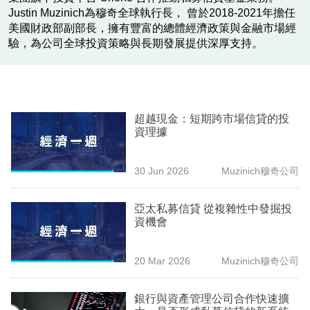
業
Justin Muzinich為穆奇全球執行長， 曾於2018-2021年擔任
美國財政部副部長，擁有豐富的總體經濟政策與金融市場經
科
驗，為公司全球投資策略與長期發展提供深厚支持。
技
職
場
超越現金：短期跨市場信貸的投
資理據
生
活
30 Jun 2026
Muzinich穆奇公司
時
事
亞太私募信貸 從複雜性中發掘投
資機會
專
欄
20 Mar 2026
Muzinich穆奇公司
訂
銀行與資產管理公司合作快速擴
閱