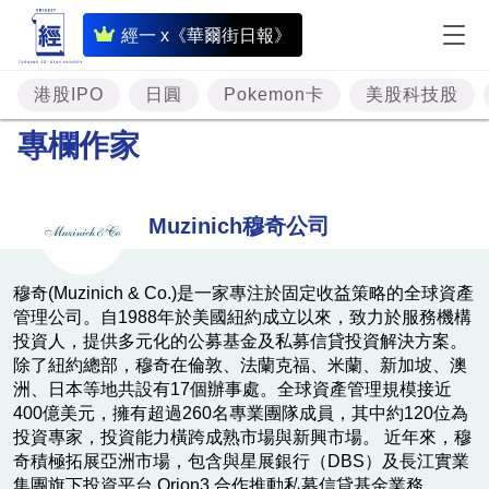
即
經一 x《華爾街日報》
時
財
港股IPO
日圓
Pokemon卡
美股科技股
經
專欄作家
專
題
Muzinich穆奇公司
投
資
穆奇(Muzinich & Co.)是一家專注於固定收益策略的全球資產
管理公司。自1988年於美國紐約成立以來，致力於服務機構
樓
投資人，提供多元化的公募基金及私募信貸投資解決方案。
市
除了紐約總部，穆奇在倫敦、法蘭克福、米蘭、新加坡、澳
洲、日本等地共設有17個辦事處。全球資產管理規模接近
理
400億美元，擁有超過260名專業團隊成員，其中約120位為
財
投資專家，投資能力橫跨成熟市場與新興市場。 近年來，穆
奇積極拓展亞洲市場，包含與星展銀行（DBS）及長江實業
商
集團旗下投資平台 Orion3 合作推動私募信貸基金業務。