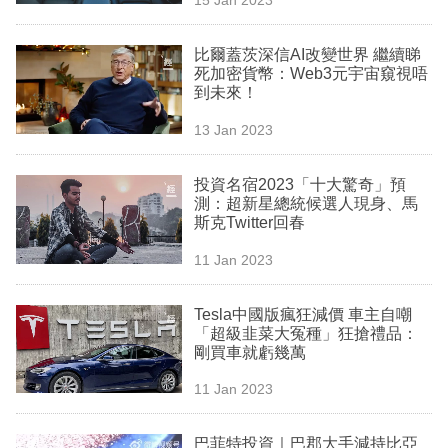
專
區
比爾蓋茨深信AI改變世界 繼續睇
死加密貨幣：Web3元宇宙窺視唔
到未來！
13 Jan 2023
投資名宿2023「十大驚奇」預
測：超新星總統候選人現身、馬
斯克Twitter回春
11 Jan 2023
Tesla中國版瘋狂減價 車主自嘲
「超級韭菜大冤種」狂搶禮品：
剛買車就虧幾萬
11 Jan 2023
巴菲特投資｜巴郡大手減持比亞