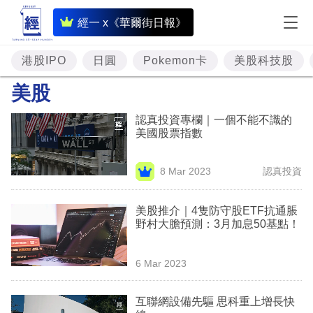
即
經一 x《華爾街日報》
時
財
港股IPO
日圓
Pokemon卡
美股科技股
經
美股
專
認真投資專欄｜一個不能不識的
題
美國股票指數
投
8 Mar 2023
認真投資
資
樓
美股推介｜4隻防守股ETF抗通脹
野村大膽預測：3月加息50基點！
市
理
6 Mar 2023
財
互聯網設備先驅 思科重上增長快
商