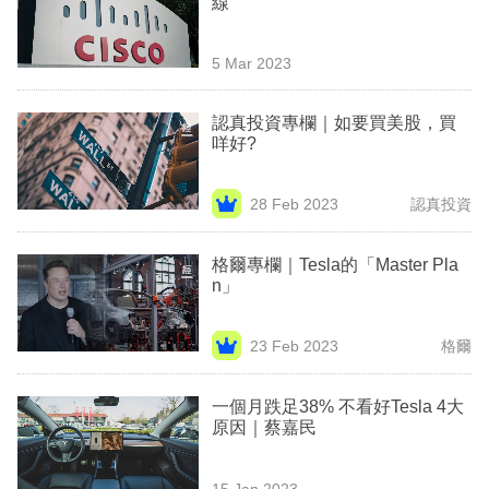
線
業
科
5 Mar 2023
技
認真投資專欄｜如要買美股，買
職
咩好?
場
28 Feb 2023
認真投資
生
活
格爾專欄｜Tesla的「Master Pla
n」
時
事
23 Feb 2023
格爾
專
欄
一個月跌足38% 不看好Tesla 4大
原因｜蔡嘉民
訂
閱
15 Jan 2023