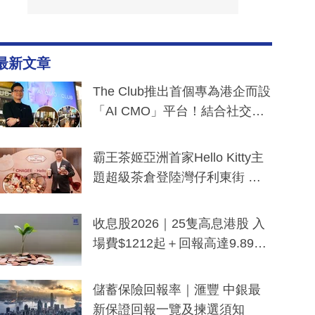
最新文章
The Club推出首個專為港企而設
「AI CMO」平台！結合社交聆
聽與廣東話大模型 助中小企數
分鐘生成「貼地」宣傳短片
霸王茶姬亞洲首家Hello Kitty主
題超級茶倉登陸灣仔利東街 推
出首創「伯爵紅茶色」Hello Kitt
y及香港限定特調系列
收息股2026｜25隻高息港股 入
場費$1212起＋回報高達9.89
厘！持續更新
儲蓄保險回報率｜滙豐 中銀最
新保證回報一覽及揀選須知