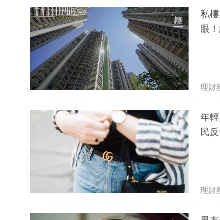
私樓
眼！
理財
年輕
民反
理財