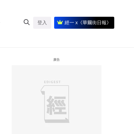
登入
經一 x《華爾街日報》
廣告