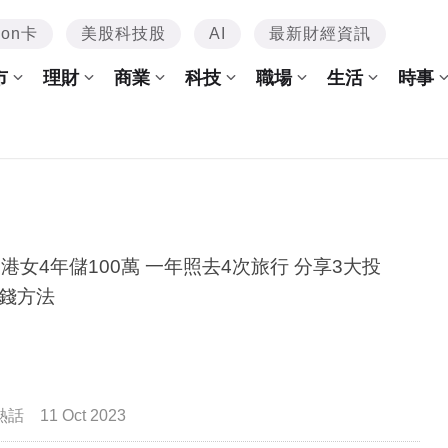
mon卡
美股科技股
AI
最新財經資訊
市
理財
商業
科技
職場
生活
時事
後港女4年儲100萬 一年照去4次旅行 分享3大投
錢方法
熱話
11 Oct 2023