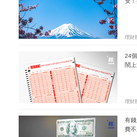
安！
理財
24
鬧上
理財
有錢
費不