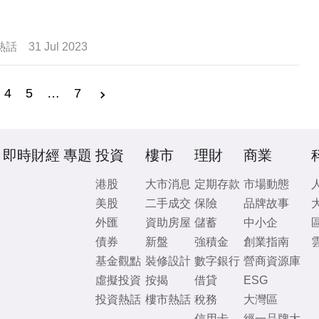
熱話
31 Jul 2023
4
5
…
7
即時財經
專題
投資
樓市
理財
商業
港股
大市消息
定期存款
市場動態
美股
二手成交
保險
品牌故事
外匯
資助房屋
儲蓄
中小企
債券
新盤
強積金
創業指南
基金觀點
裝修設計
數字銀行
營商資源庫
虛擬投資
按揭
借貸
ESG
投資熱話
樓市熱話
稅務
大灣區
信用卡
經一品牌大