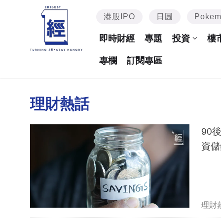
港股IPO
日圓
Poke
即時財經
專題
投資
樓
專欄
訂閱專區
理財熱話
90
資儲
理財