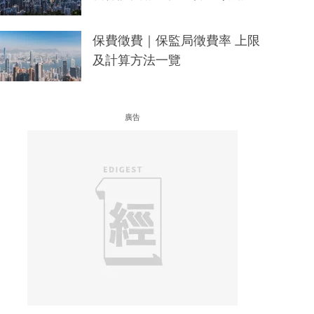
保費徵費｜保監局徵費率 上限
及計算方法一覽
廣告