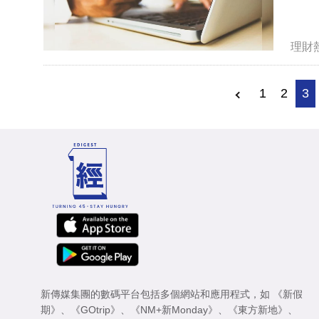
理財
1
2
3
新傳媒集團的數碼平台包括多個網站和應用程式，如
《新假
期》
、
《GOtrip》
、
《NM+新Monday》
、
《東方新地》
、