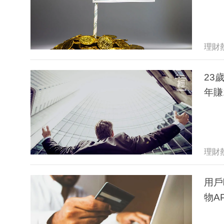
理財
23
年賺
理財
用戶
物A