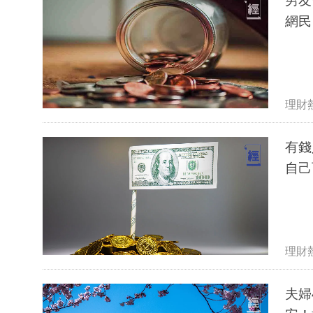
男友發現
網民
理財
有錢
自己
理財
夫婦