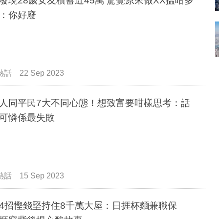
28歲女友積蓄近45萬 驚覺原來做XX搵咁多
：你好廢
熱話
22 Sep 2023
人同平民7大不同心態！想致富要咁樣思考：話
可憐係最失敗
熱話
15 Sep 2023
4招慳錢堅持住8千萬大屋：日捱杯麵兼職保