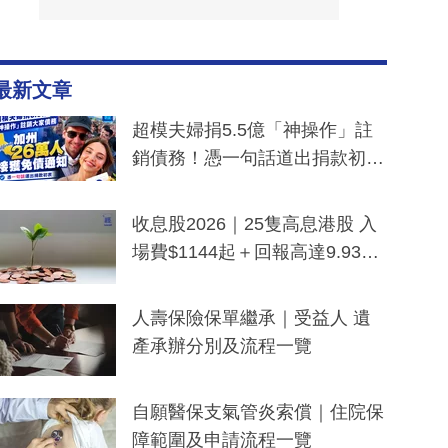
最新文章
超模夫婦捐5.5億「神操作」註
銷債務！憑一句話道出捐款初
衷：加州26萬人接獲免債通知、
一度被誤當詐騙手段
收息股2026｜25隻高息港股 入
場費$1144起＋回報高達9.93
厘！持續更新
人壽保險保單繼承｜受益人 遺
產承辦分別及流程一覽
自願醫保支氣管炎索償｜住院保
障範圍及申請流程一覽