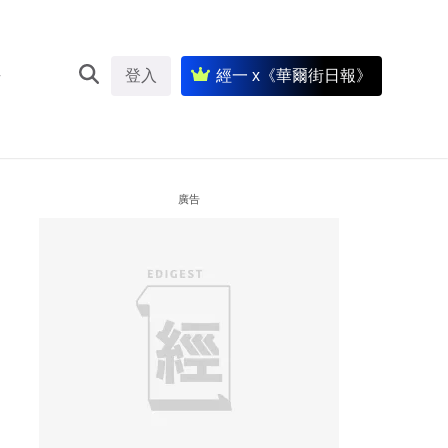
登入
經一 x《華爾街日報》
廣告