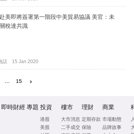
赴美即將簽署第一階段中美貿易協議 美官：未
關稅達共識
熱話
15 Jan 2020
…
15
即時財經
專題
投資
樓市
理財
商業
港股
大市消息
定期存款
市場動態
美股
二手成交
保險
品牌故事