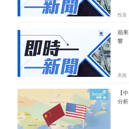
投資
蘋果
響
美股
【中
分析