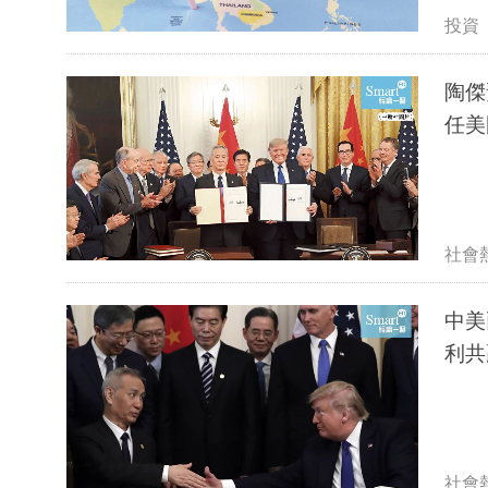
投資
陶傑
任美
社會
中美
利共
社會