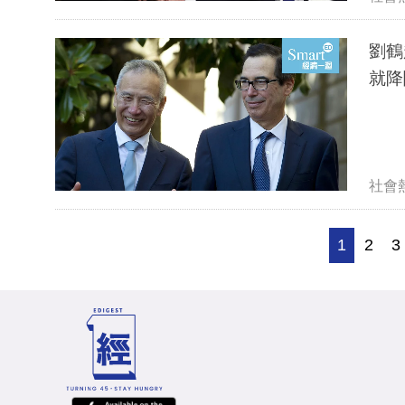
劉鶴
就降
社會
1
2
3