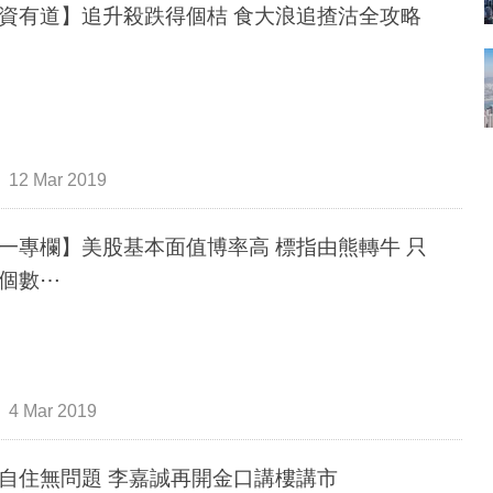
資有道】追升殺跌得個桔 食大浪追揸沽全攻略
12 Mar 2019
一專欄】美股基本面值博率高 標指由熊轉牛 只
個數⋯
4 Mar 2019
自住無問題 李嘉誠再開金口講樓講市