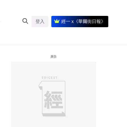
登入
經一 x《華爾街日報》
廣告