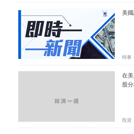
美國
時事
在美
股分
投資