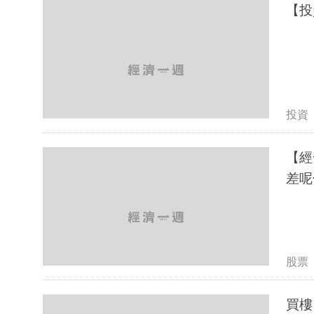
【投
投資
【經
差呢
股票
買樓