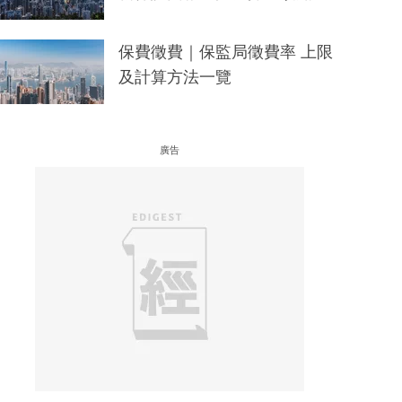
保費徵費｜保監局徵費率 上限
及計算方法一覽
廣告