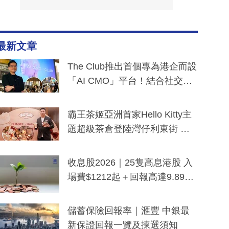
最新文章
The Club推出首個專為港企而設
「AI CMO」平台！結合社交聆
聽與廣東話大模型 助中小企數
分鐘生成「貼地」宣傳短片
霸王茶姬亞洲首家Hello Kitty主
題超級茶倉登陸灣仔利東街 推
出首創「伯爵紅茶色」Hello Kitt
y及香港限定特調系列
收息股2026｜25隻高息港股 入
場費$1212起＋回報高達9.89
厘！持續更新
儲蓄保險回報率｜滙豐 中銀最
新保證回報一覽及揀選須知