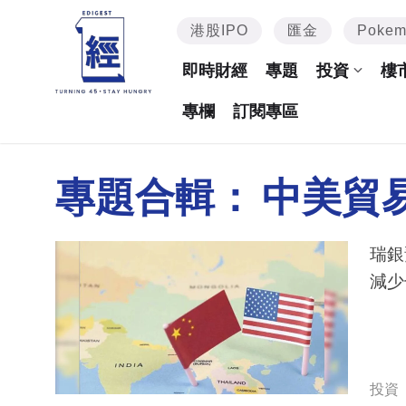
港股IPO
匯金
Poke
即時財經
專題
投資
樓
專欄
訂閱專區
專題合輯：
中美貿
瑞銀
減少
投資