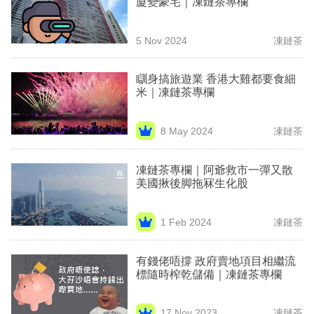
廈變豪宅｜凍鏈茶專欄
業
科
5 Nov 2024
凍鏈茶
技
瞓身搞旅遊業 香港大雞都要食細
職
米｜凍鏈茶專欄
場
8 May 2024
凍鏈茶
生
活
凍鏈茶專欄｜阿爺救市一彈又散
美國揪後脚拖冧生化股
時
事
1 Feb 2024
凍鏈茶
專
欄
有錢佬唔撐 政府賣地項目相繼流
標隨時榨乾儲備｜凍鏈茶專欄
訂
閱
17 Nov 2023
凍鏈茶