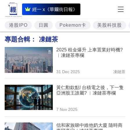
即
經一 x《華爾街日報》
時
財
港股IPO
日圓
Pokemon卡
美股科技股
經
專題合輯：
凍鏈茶
專
2025 租金爆升 上車置業好時機?
題
︳凍鏈茶專欄
投
31 Dec 2025
凍鏈茶
資
樓
黃仁勳欽點! 台積電之後，下一隻
亞洲股王誰屬? ︳凍鏈茶專欄
市
理
7 Nov 2025
財
信和家族睇中維他奶大廈 隨時商
商