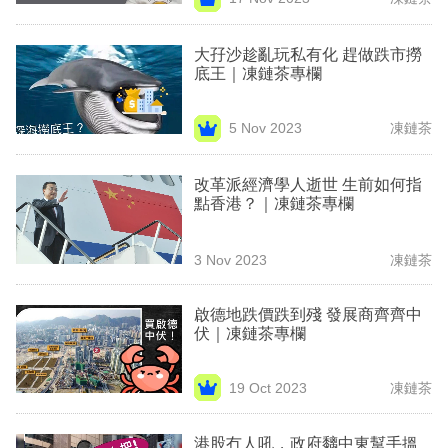
專
區
大孖沙趁亂玩私有化 趕做跌市撈
底王｜凍鏈茶專欄
5 Nov 2023
凍鏈茶
改革派經濟學人逝世 生前如何指
點香港？｜凍鏈茶專欄
3 Nov 2023
凍鏈茶
啟德地跌價跌到殘 發展商齊齊中
伏｜凍鏈茶專欄
19 Oct 2023
凍鏈茶
港股冇人吼，政府黐中東幫手搵