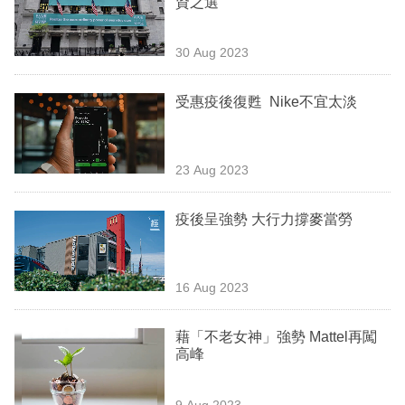
資之選
業
科
30 Aug 2023
技
受惠疫後復甦 Nike不宜太淡
職
場
23 Aug 2023
生
活
疫後呈強勢 大行力撐麥當勞
時
事
16 Aug 2023
專
欄
藉「不老女神」強勢 Mattel再闖
高峰
訂
閱
9 Aug 2023