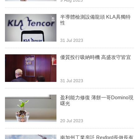
專
區
半導體檢測設備龍頭 KLA具獨特
性
31 Jul 2023
優質投行吸納時機 高盛攻守皆宜
31 Jul 2023
盈利能力修復 薄餅一哥Domino現
曙光
20 Jul 2023
南加州工業房託 Rexford長做長有