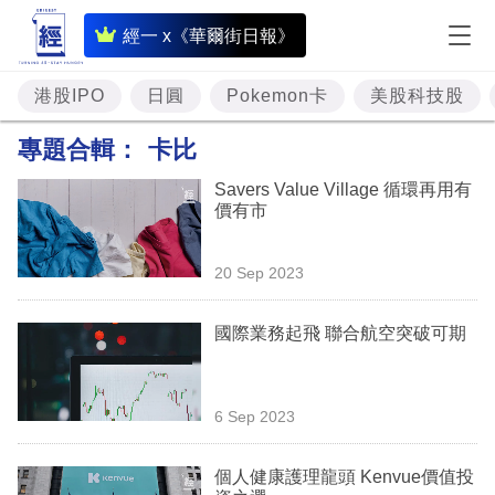
即
經一 x《華爾街日報》
時
財
港股IPO
日圓
Pokemon卡
美股科技股
經
專題合輯：
卡比
專
Savers Value Village 循環再用有
題
價有市
投
20 Sep 2023
資
樓
國際業務起飛 聯合航空突破可期
市
理
6 Sep 2023
財
個人健康護理龍頭 Kenvue價值投
商