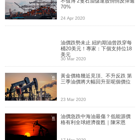
不值博 2隻石油儲運股悄悄反彈逾
業
70%
科
24 Apr 2020
技
職
油價跌勢未止 紐約期油曾跌穿每
場
桶20美元！專家：下個支持位18
美元
30 Mar 2020
生
活
黃金價格幾近見頂、不升反跌 第
三季油價將大幅回升至呢個價位
時
事
23 Mar 2020
專
欄
油價急跌中海油最傷？低能源價
格有利全球經濟復甦｜陳宋恩
訂
閱
17 Mar 2020