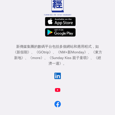
新傳媒集團的數碼平台包括多個網站和應用程式，如
《新假期》
、
《GOtrip》
、
《NM+新Monday》
、
《東方
新地》
、
《more》
、
《Sunday Kiss 親子童萌》
、
《經
濟一週》
。