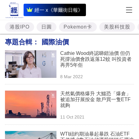
即
經一 x《華爾街日報》
時
財
港股IPO
日圓
Pokemon卡
美股科技股
經
專題合輯：
國際油價
專
Cathie Wood終認睇錯油價 但仍
題
死撐油價會跌返落12蚊 叫投資者
再畀5年佢
投
8 Mar 2022
資
樓
天然氣價格爆升 大鱷恐「爆倉」
被追加孖展按金 散戶買一隻ETF
市
就夠
理
11 Oct 2021
財
WTI紐約期油暴起暴跌 石油ETF
商