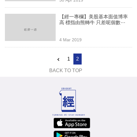
專
區
【經一專欄】美股基本面值博率
高 標指由熊轉牛 只差呢個數⋯
4 Mar 2019
1
2
BACK TO TOP