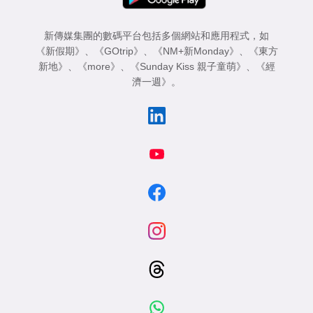
新傳媒集團的數碼平台包括多個網站和應用程式，如
《新假期》
、
《GOtrip》
、
《NM+新Monday》
、
《東方
新地》
、
《more》
、
《Sunday Kiss 親子童萌》
、
《經
濟一週》
。