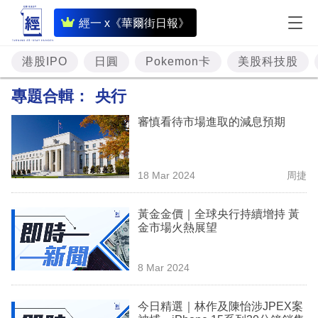
即
經一 x《華爾街日報》
時
財
港股IPO
日圓
Pokemon卡
美股科技股
經
專題合輯：
央行
專
審慎看待市場進取的減息預期
題
投
18 Mar 2024
周捷
資
樓
黃金金價｜全球央行持續增持 黃
金市場火熱展望
市
理
8 Mar 2024
財
今日精選｜林作及陳怡涉JPEX案
商