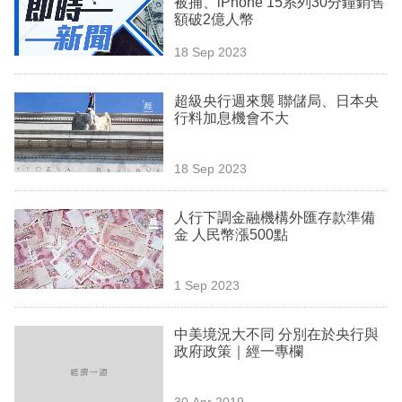
被捕、iPhone 15系列30分鐘銷售
業
額破2億人幣
科
18 Sep 2023
技
超級央行週來襲 聯儲局、日本央
職
行料加息機會不大
場
18 Sep 2023
生
活
人行下調金融機構外匯存款準備
金 人民幣漲500點
時
事
1 Sep 2023
專
欄
中美境況大不同 分別在於央行與
政府政策｜經一專欄
訂
閱
30 Apr 2019