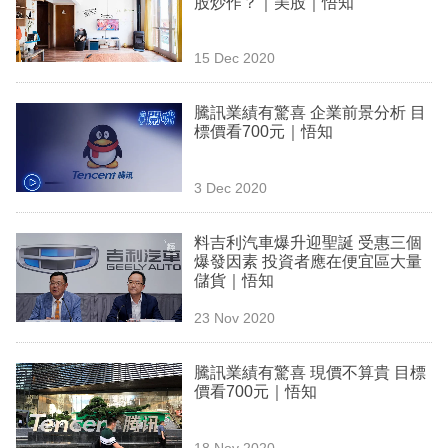
股炒作？｜美股｜悟知
業
科
15 Dec 2020
技
騰訊業績有驚喜 企業前景分析 目
職
標價看700元｜悟知
場
3 Dec 2020
生
活
料吉利汽車爆升迎聖誕 受惠三個
爆發因素 投資者應在便宜區大量
時
儲貨｜悟知
事
23 Nov 2020
專
欄
騰訊業績有驚喜 現價不算貴 目標
價看700元｜悟知
訂
閱
18 Nov 2020