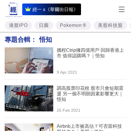
即
經一 x《華爾街日報》
時
財
港股IPO
日圓
Pokemon卡
美股科技股
經
專題合輯：
悟知
專
攜程Ctrip擁四億用戶 回歸香港上
題
市 值得認購嗎？｜悟知
投
9 Apr 2021
資
樓
調高股票印花稅 股市只會短期震
盪 另一個不明朗因素影響更大｜
市
悟知
理
26 Feb 2021
財
Airbnb上市被高估？可否當科技
商