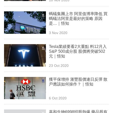
專
區
螞蟻集團上市 阿里值博率降低 買
螞蟻沽阿里是最好的策略 原因
是…｜悟知
3 Nov 2020
Tesla業績要看2大重點 料12月入
S&P 500成分股 股價將突破502
元｜悟知
23 Oct 2020
獲平保增持 滙豐股價連日反彈 散
戶應該如何操作？｜悟知
6 Oct 2020
嘉和生物6998招股熱爆 藥品股有