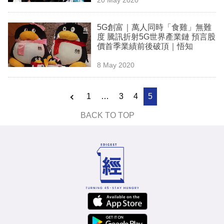
專
區
5G創富｜萬人同時「食雞」無難
度 騰訊折射5G世界產業鏈 預言股
價首季業績前後破頂｜悟知
8 May 2020
1
…
3
4
5
BACK TO TOP