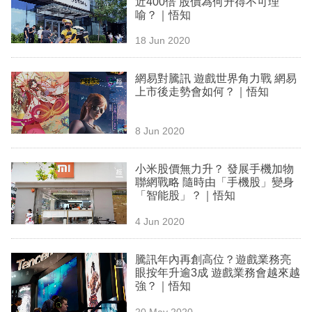
近400倍 股價為何升得不可理
業
喻？｜悟知
科
18 Jun 2020
技
網易對騰訊 遊戲世界角力戰 網易
職
上市後走勢會如何？｜悟知
場
8 Jun 2020
生
活
小米股價無力升？ 發展手機加物
聯網戰略 隨時由「手機股」變身
時
「智能股」？｜悟知
事
4 Jun 2020
專
欄
騰訊年內再創高位？遊戲業務亮
眼按年升逾3成 遊戲業務會越來越
訂
強？｜悟知
閱
20 May 2020