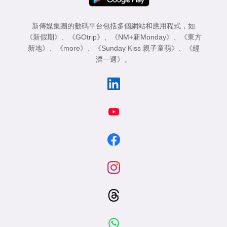
新傳媒集團的數碼平台包括多個網站和應用程式，如
《新假期》
、
《GOtrip》
、
《NM+新Monday》
、
《東方
新地》
、
《more》
、
《Sunday Kiss 親子童萌》
、
《經
濟一週》
。