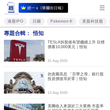
即
經一 x《華爾街日報》
時
財
港股IPO
日圓
Pokemon卡
美股科技股
經
專題合輯：
悟知
專
TESLA拆股後有望繼續上升 目標
題
價看10,000美元｜悟知
投
31 Aug 2020
資
樓
勿貪圖高息 「百孽之母」銀行股
投資價值等於零｜悟知
市
理
13 Aug 2020
財
美團收入來源於三大業務 市盈率
商