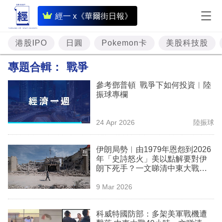
即
經一 x《華爾街日報》
時
財
港股IPO
日圓
Pokemon卡
美股科技股
經
專題合輯：
戰爭
專
參考鄧普頓 戰爭下如何投資︳陸
題
振球專欄
投
24 Apr 2026
陸振球
資
樓
伊朗局勢︳由1979年恩怨到2026
年「史詩怒火」美以點解要對伊
市
朗下死手？一文睇清中東大戰時
間線與博弈｜封面故事
理
9 Mar 2026
財
科威特國防部：多架美軍戰機遭
商