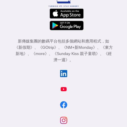
新傳媒集團的數碼平台包括多個網站和應用程式，如
《新假期》
、
《GOtrip》
、
《NM+新Monday》
、
《東方
新地》
、
《more》
、
《Sunday Kiss 親子童萌》
、
《經
濟一週》
。