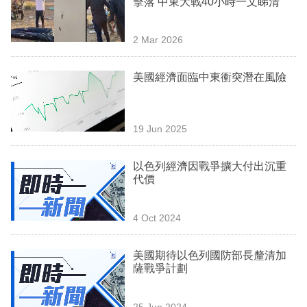
擊落 中東大戰40小時一文睇清
業
科
2 Mar 2026
技
美國經濟面臨中東衝突潛在風險
職
場
19 Jun 2025
生
活
以色列經濟因戰爭擴大付出沉重
代價
時
事
4 Oct 2024
專
欄
美國期待以色列國防部長釐清加
薩戰爭計劃
訂
閱
25 Jun 2024