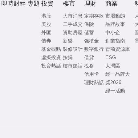
即時財經
專題
投資
樓市
理財
商業
港股
大市消息
定期存款
市場動態
美股
二手成交
保險
品牌故事
外匯
資助房屋
儲蓄
中小企
債券
新盤
強積金
創業指南
基金觀點
裝修設計
數字銀行
營商資源庫
虛擬投資
按揭
借貸
ESG
投資熱話
樓市熱話
稅務
大灣區
信用卡
經一品牌大
理財熱話
獎2026
經一活動