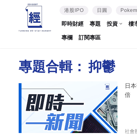
港股IPO
日圓
Poke
即時財經
專題
投資
樓
專欄
訂閱專區
專題合輯：
抑鬱
日本
倍
社會