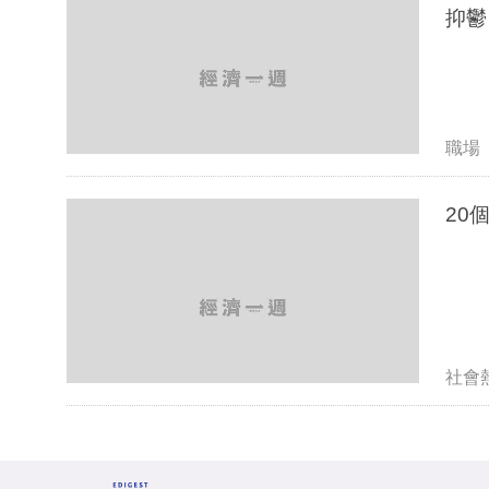
抑鬱 
職場
社會