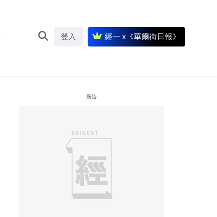
登入
經一 x《華爾街日報》
廣告