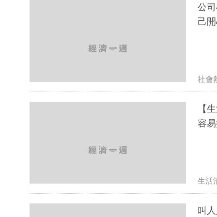
公司
己開
社會
【生
容易
生活
叫人