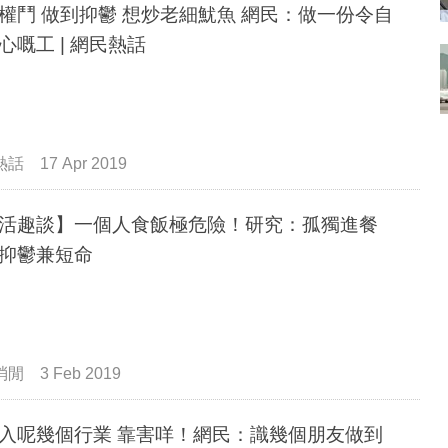
權鬥 做到抑鬱 想炒老細魷魚 網民：做一份令自
心嘅工 | 網民熱話
熱話
17 Apr 2019
活趣談】一個人食飯極危險！研究：孤獨進餐
抑鬱兼短命
消閒
3 Feb 2019
入呢幾個行業 靠害咩！網民：識幾個朋友做到