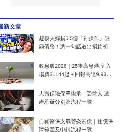
最新文章
超模夫婦捐5.5億「神操作」註
銷債務！憑一句話道出捐款初
衷：加州26萬人接獲免債通知、
一度被誤當詐騙手段
收息股2026｜25隻高息港股 入
場費$1144起＋回報高達9.93
厘！持續更新
人壽保險保單繼承｜受益人 遺
產承辦分別及流程一覽
自願醫保支氣管炎索償｜住院保
障範圍及申請流程一覽