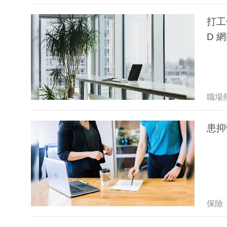
打工
D
職場
患抑
保險