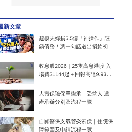
最新文章
超模夫婦捐5.5億「神操作」註
銷債務！憑一句話道出捐款初
衷：加州26萬人接獲免債通知、
一度被誤當詐騙手段
收息股2026｜25隻高息港股 入
場費$1144起＋回報高達9.93
厘！持續更新
人壽保險保單繼承｜受益人 遺
產承辦分別及流程一覽
自願醫保支氣管炎索償｜住院保
障範圍及申請流程一覽