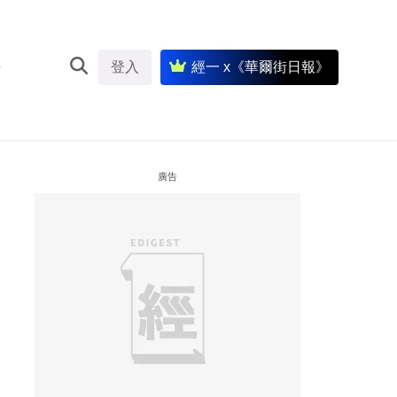
登入
經一 x《華爾街日報》
廣告