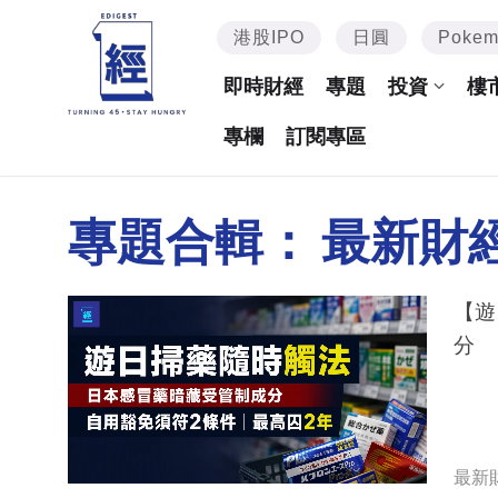
港股IPO
日圓
Poke
即時財經
專題
投資
樓
專欄
訂閱專區
專題合輯：
最新財
【遊
分 
最新