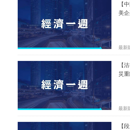
【中
美企
最新
【沽
災重
最新
【段