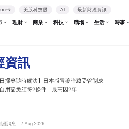
mon卡
美股科技股
AI
最新財經資訊
市
理財
商業
科技
職場
生活
時事
經資訊
日掃藥隨時觸法】日本感冒藥暗藏受管制成
自用豁免須符2條件 最高囚2年
財經消息
7 Aug 2026