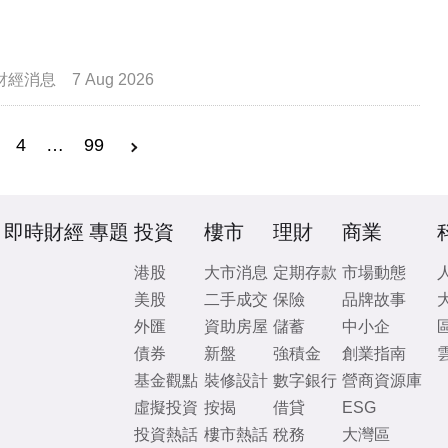
財經消息
7 Aug 2026
4
…
99
即時財經
專題
投資
樓市
理財
商業
港股
大市消息
定期存款
市場動態
美股
二手成交
保險
品牌故事
外匯
資助房屋
儲蓄
中小企
債券
新盤
強積金
創業指南
基金觀點
裝修設計
數字銀行
營商資源庫
虛擬投資
按揭
借貸
ESG
投資熱話
樓市熱話
稅務
大灣區