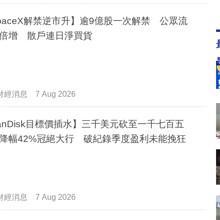
paceX解禁逆市升】逾9億股一次解禁 公眾流
倍增 散戶連日淨買貨
財經消息
7 Aug 2026
anDisk目標價插水】三千美元砍至一千七百五
降幅42%冠絕大行 破紀錄季度盈利未能挽狂
財經消息
7 Aug 2026