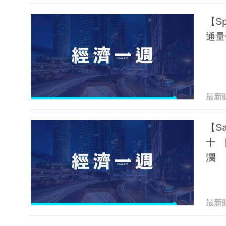
【S
通量
最新
【S
十 
瀾
最新