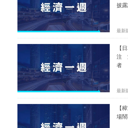
披露
最新
【日
注 
者
最新
【樟
場鬧