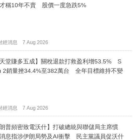
才稱10年不賣 股價一度急跌5%
財經消息
7 Aug 2026
天堂賺多五成】關稅退款打救盈利增53.5% S
tch 2銷量挫34.4%至382萬台 全年目標維持不變
財經消息
7 Aug 2026
朗普頻密致電沃什】打破總統與聯儲局主席慣
消息指涉伊朗局勢及AI衝擊 民主黨議員促沃什