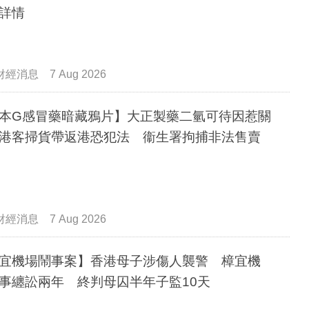
詳情
財經消息
7 Aug 2026
本G感冒藥暗藏鴉片】大正製藥二氫可待因惹關
港客掃貨帶返港恐犯法 衞生署拘捕非法售賣
財經消息
7 Aug 2026
宜機場鬧事案】香港母子涉傷人襲警 樟宜機
事纏訟兩年 終判母囚半年子監10天