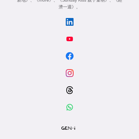
新地》
、
《more》
、
《Sunday Kiss 親子童萌》
、
《經
濟一週》
。