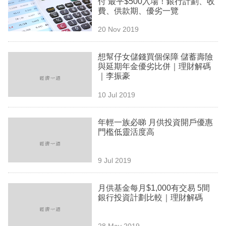
付 最平$500入場！銀行計劃、收
業
費、供款期、優劣一覽
科
20 Nov 2019
技
想幫仔女儲錢買個保障 儲蓄壽險
職
與延期年金優劣比併｜理財解碼
｜李振豪
場
10 Jul 2019
生
活
年輕一族必睇 月供投資開戶優惠
門檻低靈活度高
時
事
9 Jul 2019
專
欄
月供基金每月$1,000有交易 5間
銀行投資計劃比較｜理財解碼
訂
閱
28 May 2019