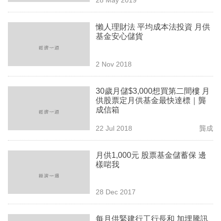
專
區
懶人理財法 平均成本法投資 月供
基金安心儲貨
2 Nov 2018
30歲月儲$3,000想買第二間樓 月
供股票定月供基金最快達標｜龔
成信箱
22 Jul 2018
龔成
月供1,000元 股票基金儲蓄保 邊
樣啱我
28 Dec 2017
每月供緊建行工行長和 加埋騰訊