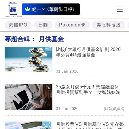
即
經一 x《華爾街日報》
時
財
港股IPO
日圓
Pokemon卡
美股科技股
經
專題合輯：
月供基金
專
比較8大銀行月供基金計劃 2020
題
年必買4類最強基金
投
31 Jan 2020
資
樓
35歲女月儲5千元！想儲錢退休
月供投資幫到手？｜財智姊妹淘
市
理
31 Jan 2020
財智姊妹淘
財
月供股票 VS 月供基金 VS 零存整
商