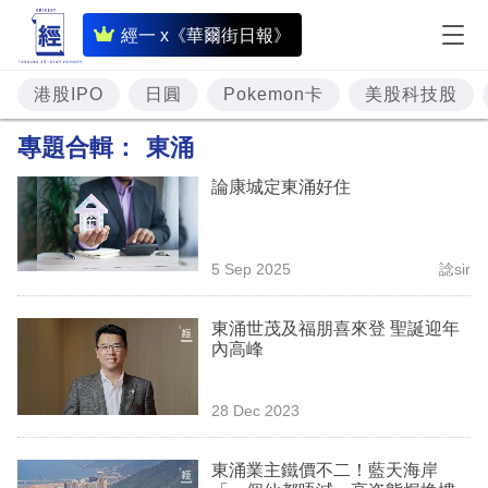
即
經一 x《華爾街日報》
時
財
港股IPO
日圓
Pokemon卡
美股科技股
經
專題合輯：
東涌
專
論康城定東涌好住
題
投
5 Sep 2025
諗sir
資
樓
東涌世茂及福朋喜來登 聖誕迎年
內高峰
市
理
28 Dec 2023
財
東涌業主鐵價不二！藍天海岸
商