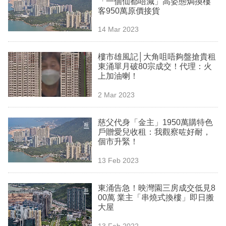
「一個仙都唔減」高姿態焗換樓
業
客950萬原價接貨
科
14 Mar 2023
技
樓市雄風記│大角咀唔夠盤搶貴租
職
東涌單月破80宗成交！代理：火
上加油喇！
場
2 Mar 2023
生
活
慈父代身「金主」1950萬購特色
戶贈愛兒收租：我觀察咗好耐，
時
個市升緊！
事
13 Feb 2023
專
欄
東涌告急！映灣園三房成交低見8
00萬 業主「串燒式換樓」即日搬
訂
大屋
閱
13 Feb 2022