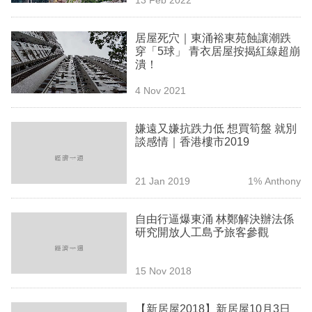
專
區
居屋死穴｜東涌裕東苑蝕讓潮跌
穿「5球」 青衣居屋按揭紅線超崩
潰！
4 Nov 2021
嫌遠又嫌抗跌力低 想買筍盤 就別
談感情｜香港樓市2019
21 Jan 2019
1% Anthony
自由行逼爆東涌 林鄭解決辦法係
研究開放人工島予旅客參觀
15 Nov 2018
【新居屋2018】新居屋10月3日