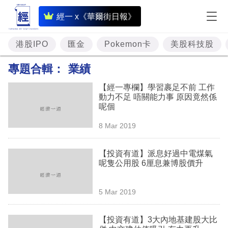
即
經一 x《華爾街日報》
時
財
港股IPO
匯金
Pokemon卡
美股科技股
經
專題合輯：
業績
專
【經一專欄】學習裹足不前 工作
題
動力不足 唔關能力事 原因竟然係
呢個
投
8 Mar 2019
資
樓
【投資有道】派息好過中電煤氣
呢隻公用股 6厘息兼博股價升
市
理
5 Mar 2019
財
【投資有道】3大內地基建股大比
商