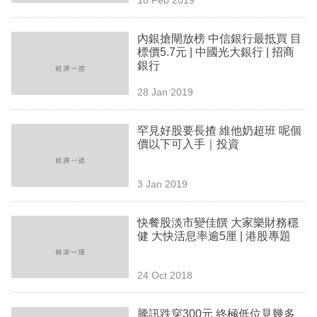
專
區
內銀搶閘放榜 中信銀行最抵買 目
標價5.7元 | 中國光大銀行 | 招商
銀行
28 Jan 2019
罕見好股要長揸 維他奶超班 呢個
價以下可入手｜投資
3 Jan 2019
快餐股淡市變佳饌 大家樂財務穩
健 大快活息率逾5厘 | 港股專題
24 Oct 2018
騰訊跌穿300元 終極低位見幾多