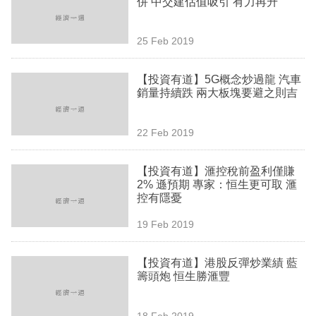
併 中交建估值吸引 有力再升
業
科
25 Feb 2019
技
【投資有道】5G概念炒過龍 汽車
職
銷量持續跌 兩大板塊要避之則吉
場
22 Feb 2019
生
活
【投資有道】滙控稅前盈利僅賺
2% 遜預期 專家：恒生更可取 滙
時
控有隱憂
事
19 Feb 2019
專
欄
【投資有道】港股反彈炒業績 藍
籌頭炮 恒生勝滙豐
訂
閱
18 Feb 2019