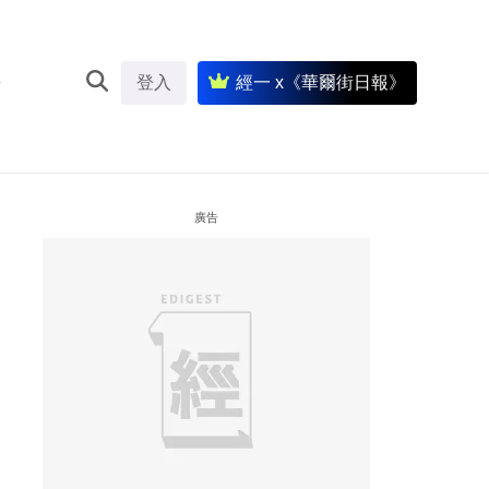
登入
經一 x《華爾街日報》
廣告