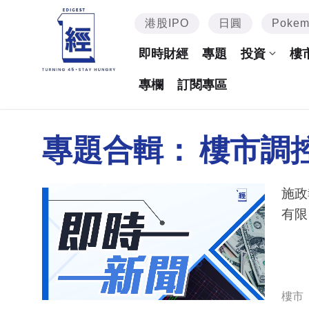
港股IPO
日圓
Poke
即時財經
專題
投資
樓
專欄
訂閱專區
專題合輯：
樓市調
施政
有限
樓市