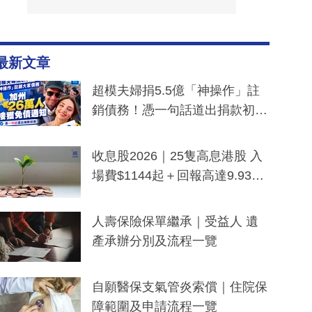
最新文章
超模夫婦捐5.5億「神操作」註
銷債務！憑一句話道出捐款初
衷：加州26萬人接獲免債通知、
一度被誤當詐騙手段
收息股2026｜25隻高息港股 入
場費$1144起＋回報高達9.93
厘！持續更新
人壽保險保單繼承｜受益人 遺
產承辦分別及流程一覽
自願醫保支氣管炎索償｜住院保
障範圍及申請流程一覽