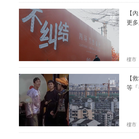
【內
更多
樓市
【救
等「
樓市