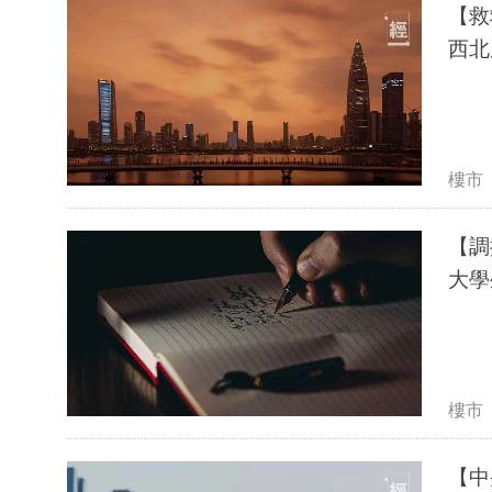
【救
西北
樓市
【調
大學
樓市
【中