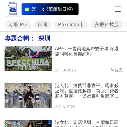
即
經一 x《華爾街日報》
時
財
港股IPO
日圓
Pokemon卡
美股科技股
經
專題合輯：
深圳
專
APEC一會兩地落戶雙子城 深港
題
協同轉化長期紅利
投
17 Jul 2026
陳智思
資
樓
港人北上消費並非貪平、周末必
返深圳重拾優越感「買回消費者
市
基本尊嚴」？道德審判集體否定
留港消費，值得嗎？
理
2 Jun 2026
財
港女北上定居深圳、甘願每日高
商