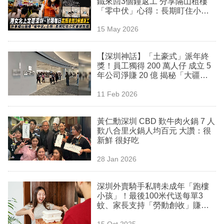
鐵來回3個鐘返工 分享隔山租樓
業
「零中伏」心得：長期盯住小紅
書搵盤源
科
15 May 2026
技
【深圳神話】「土豪式」派年終
職
獎！員工獨得 200 萬人仔 成立 5
年公司淨賺 20 億 揭秘「大疆
場
系」創業傳奇
11 Feb 2026
生
活
黃仁勳深圳 CBD 歎牛肉火鍋 7 人
歎八合里火鍋人均百元 大讚：很
時
新鮮 很好吃
事
28 Jan 2026
專
欄
深圳外賣騎手私聘未成年「跑樓
小孩」！最後100米代送每單3
訂
蚊、家長支持「勞動創收」賺外
快 即遭局方禁止
閱
15 Oct 2025