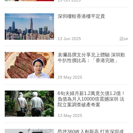
專
區
深圳樓較香港樓平定貴
13 Jun 2025
諗sir
袁彌昌撰文分享北上體驗 深圳歎
牛扒性價比高：「香港完敗」
29 May 2025
6旬夫婦月薪1.2萬竟欠債1.2億！
負債為月入10000倍震撼深圳 法
院立案調查破產奇案
13 May 2025
昂坪360收入創新高 打造深圳成