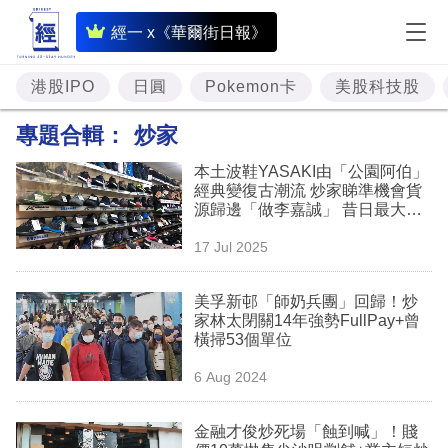
即
經一 x《華爾街日報》
時
財
港股IPO
日圓
Pokemon卡
美股科技股
經
專題合輯：
炒家
專
本土波鞋YASAKI由「公園阿伯」
題
經典變復古潮流 炒家睇準機會貨
源歸邊「做李嘉誠」 昔日最大致
投
命傷退出主流
17 Jul 2025
資
樓
美孚新邨「師奶兵團」回歸！炒
家林太閉關14年強勢FullPay+曾
市
橫掃53個單位
理
6 Aug 2024
財
金融才俊炒死場「蝕到喊」！賤
商