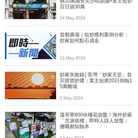
價10萬拋售尖沙咀劏舖+業主短炒
業
百日袋30萬
科
24 May 2024
技
首都廣場｜短炒獲利案例分析：
職
炒家如何點石成金
場
13 May 2024
生
活
炒家失敗錄│荃灣「炒家天堂」首
宗摸貨炒燶：業主短揸20日倒蝕1
時
5萬離場
事
3 May 2024
專
欄
溫哥華800伙樓花崩盤！海外炒家
「含淚收樓」即時人踩人放盤：
訂
傻嘅都知蝕本
閱
12 Apr 2024