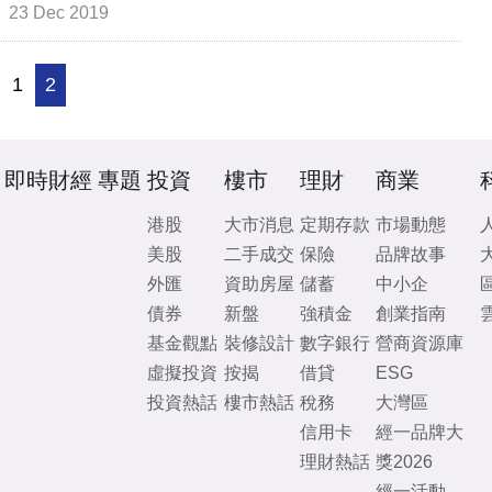
23 Dec 2019
1
2
即時財經
專題
投資
樓市
理財
商業
港股
大市消息
定期存款
市場動態
美股
二手成交
保險
品牌故事
外匯
資助房屋
儲蓄
中小企
債券
新盤
強積金
創業指南
基金觀點
裝修設計
數字銀行
營商資源庫
虛擬投資
按揭
借貸
ESG
投資熱話
樓市熱話
稅務
大灣區
信用卡
經一品牌大
理財熱話
獎2026
經一活動