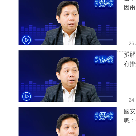
因兩
26 
拆解
有排
24 
國安
聰：