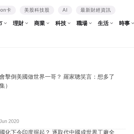
mon卡
美股科技股
AI
最新財經資訊
市
理財
商業
科技
職場
生活
時事
會擊倒美國做世界一哥？ 羅家聰笑言：想多了
集）
Jun 2020
國化下令印度掘起？ 逐取代中國成世界工廠全