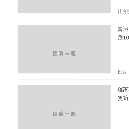
社會
曾淵
跌1
投資
羅家
隻筍