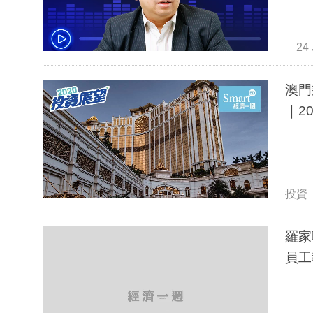
24 
澳門
｜2
投資
羅家
員工