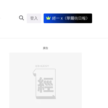
登入
經一 x《華爾街日報》
廣告