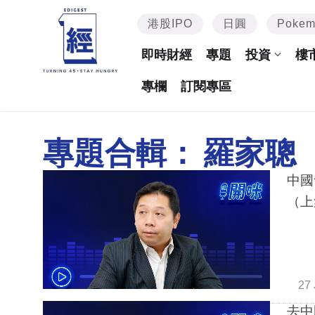
港股IPO
日圓
Poke
即時財經
專題
投資
樓
專欄
訂閱專區
專題合輯：
羅家聰
中國
（上
27 
去中