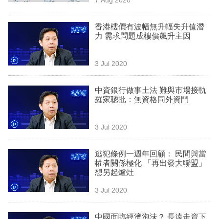
專
區
香港樓價有波幅無升幅失升值潛
力 需求問題成樓價飆升主因
3 Jul 2020
中資銀行做事土法 難與市場接軌
羅家聰批：無資格同外資鬥
3 Jul 2020
逃犯條例一週年回顧： 民間與當
權者關係極化 「再出發大聯盟」
想另起爐灶
3 Jul 2020
中國面臨經濟泡沬？ 長遠走資下