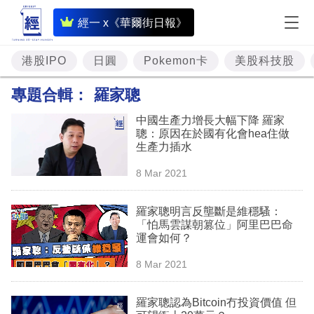
即
經一 x《華爾街日報》
時
財
港股IPO
日圓
Pokemon卡
美股科技股
經
專題合輯：
羅家聰
專
中國生產力增長大幅下降 羅家
題
聰：原因在於國有化會hea住做
生產力插水
投
8 Mar 2021
資
樓
羅家聰明言反壟斷是維穩騷：
「怕馬雲謀朝篡位」阿里巴巴命
市
運會如何？
理
8 Mar 2021
財
羅家聰認為Bitcoin冇投資價值 但
商