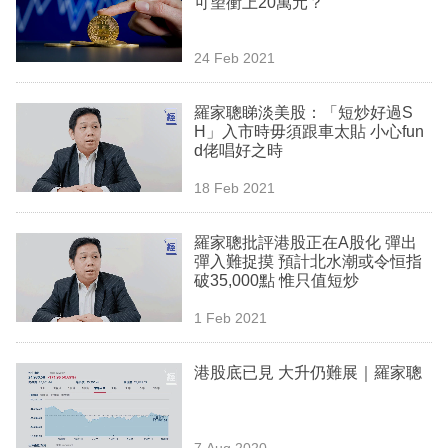
可望衝上20萬元？
業
科
24 Feb 2021
技
羅家聰睇淡美股：「短炒好過S
職
H」入市時毋須跟車太貼 小心fun
d佬唱好之時
場
18 Feb 2021
生
活
羅家聰批評港股正在A股化 彈出
彈入難捉摸 預計北水潮或令恒指
時
破35,000點 惟只值短炒
事
1 Feb 2021
專
欄
港股底已見 大升仍難展｜羅家聰
訂
閱
7 Aug 2020