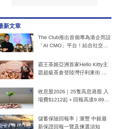
最新文章
The Club推出首個專為港企而設
「AI CMO」平台！結合社交聆
聽與廣東話大模型 助中小企數
分鐘生成「貼地」宣傳短片
霸王茶姬亞洲首家Hello Kitty主
題超級茶倉登陸灣仔利東街 推
出首創「伯爵紅茶色」Hello Kitt
y及香港限定特調系列
收息股2026｜25隻高息港股 入
場費$1212起＋回報高達9.89
厘！持續更新
儲蓄保險回報率｜滙豐 中銀最
新保證回報一覽及揀選須知