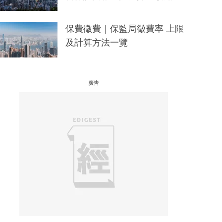
保費徵費｜保監局徵費率 上限
及計算方法一覽
廣告