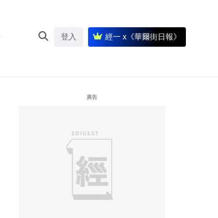
登入
經一 x《華爾街日報》
廣告