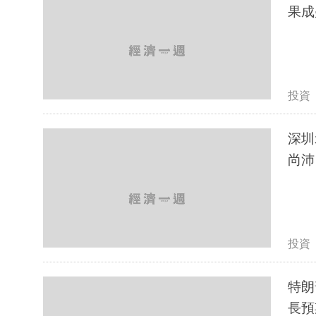
果成
投資
深圳
尚沛
投資
特朗
長預