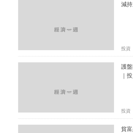
減持
投資
護盤
｜投
投資
貧富