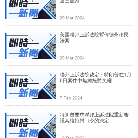
週三聽證
業
科
20 Mar 2024
技
美國聯邦上訴法院暫停德州移民
職
法案
場
20 Mar 2024
生
活
聯邦上訴法院裁定：特朗普在1月
6日案件中無總統豁免權
時
事
7 Feb 2024
專
欄
特朗普要求聯邦上訴法院重新審
議其維持封口令的決定
訂
閱
19 Dec 2023