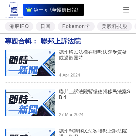
即
經一 x《華爾街日報》
時
財
港股IPO
日圓
Pokemon卡
美股科技股
經
專題合輯：
聯邦上訴法院
專
德州移民法律在聯邦法院受質疑
題
或過於嚴苛
投
4 Apr 2024
資
樓
聯邦上訴法院暫緩德州移民法案S
B 4
市
理
27 Mar 2024
財
德州爭議移民法案聯邦上訴法院
商