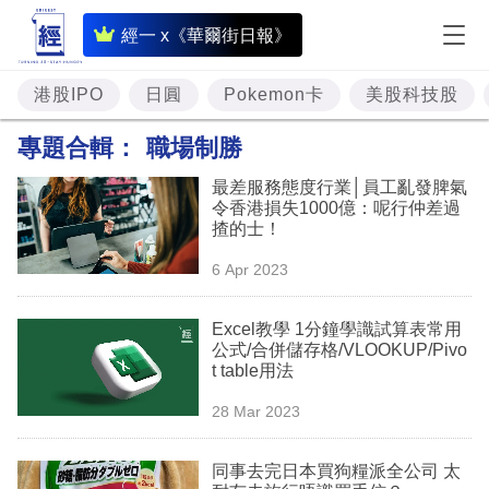
即
經一 x《華爾街日報》
時
財
港股IPO
日圓
Pokemon卡
美股科技股
經
專題合輯：
職場制勝
專
最差服務態度行業│員工亂發脾氣
題
令香港損失1000億：呢行仲差過
揸的士！
投
6 Apr 2023
資
樓
Excel教學 1分鐘學識試算表常用
公式/合併儲存格/VLOOKUP/Pivo
市
t table用法
理
28 Mar 2023
財
同事去完日本買狗糧派全公司 太
商