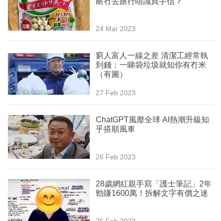
耐冇去旅行唔識買手信？
業
科
24 Mar 2023
技
窮人富人一線之差 清潔工經常執
職
到錢：一睇袋垃圾就知你有冇米
（有圖）
場
27 Feb 2023
生
活
ChatGPT風靡全球 AI熱潮升級知
乎搭順風車
時
事
26 Feb 2023
專
欄
28歲網紅親手寫「護士筆記」2年
勁賺1600萬！拆解文字有價之迷
訂
閱
25 Feb 2023