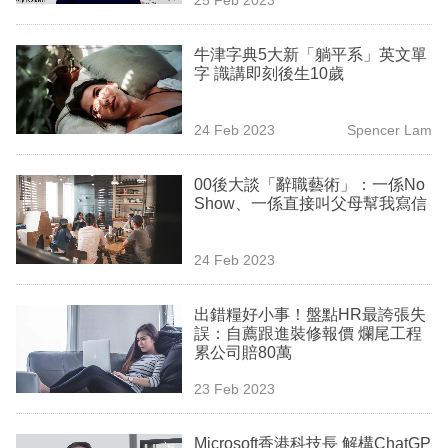
專
區
牛津字典5大新「躺平系」英文單
字 識講即刻後生10歲
24 Feb 2023
Spencer Lam
00後大談「辭職藝術」：一係No
Show、一係直接叫父母幫我寫信
24 Feb 2023
出錯糧好小事！盤點HR最誇張失
誤：自薦跟進裝修報價 爛尾工程
累公司賠80萬
23 Feb 2023
Microsoft香港科技長 解構ChatGP