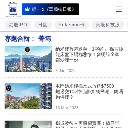
即
經一 x《華爾街日報》
時
財
港股IPO
日圓
Pokemon卡
美股科技股
經
專題合輯：
菁雋
專
納米樓菁雋跌至「1字頭」 揭盲炒
題
龍床盤下場極悲慘！麥明詩全家
都炒埋一份
投
3 Jan 2024
資
樓
屯門納米樓插水式放租$7500 一
炮過交1年仲可講價 網民嘲：夠唔
市
夠供樓？
理
16 Mar 2023
財
鄧成波後人再賤價賣產！孻仔鄧
商