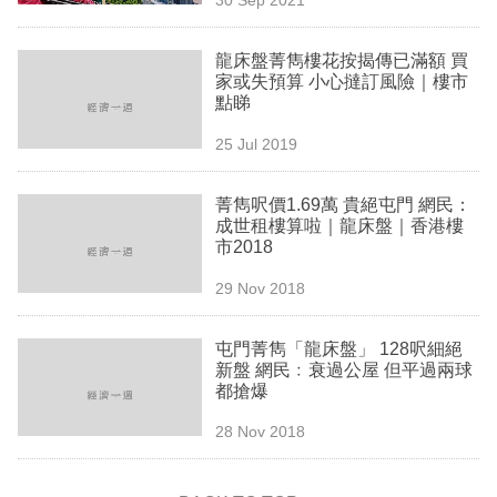
專
區
龍床盤菁雋樓花按揭傳已滿額 買
家或失預算 小心撻訂風險｜樓市
點睇
25 Jul 2019
菁雋呎價1.69萬 貴絕屯門 網民：
成世租樓算啦｜龍床盤｜香港樓
市2018
29 Nov 2018
屯門菁雋「龍床盤」 128呎細絕
新盤 網民﹕衰過公屋 但平過兩球
都搶爆
28 Nov 2018