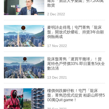
耀昇「酒店大亨樂園」劈7,200萬
業
散貨
科
2 Dec 2022
技
麥明詩走得甩｜屯門菁雋「龍床
職
盤」開放式炒燶咗、持貨3年自願
倒蝕兩成
場
17 Nov 2022
生
活
龍床盤菁雋「遲買平幾球」！貨
尾特色戶劈價33% 即日重售5伙全
時
數沽清
事
13 Dec 2021
專
欄
樓價倒跌腳仔軟！屯門「龍床
盤」菁雋恐慌式掟貨 柏蔚山即劈5
訂
00萬Quit game！
閱
30 Sep 2021