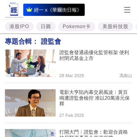
即
經一 x《華爾街日報》
時
財
港股IPO
日圓
Pokemon卡
美股科技股
經
專題合輯：
證監會
專
證監會發通函優化監管框架 便利
題
封閉式基金上市
投
28 Mar 2025
馮南山
資
樓
電影大亨陷內幕交易風波︳黃百
鳴遭證監會檢控 准以20萬港元保
市
釋
理
27 Feb 2025
財
打開大門︳證監會︰歡迎合資格
商