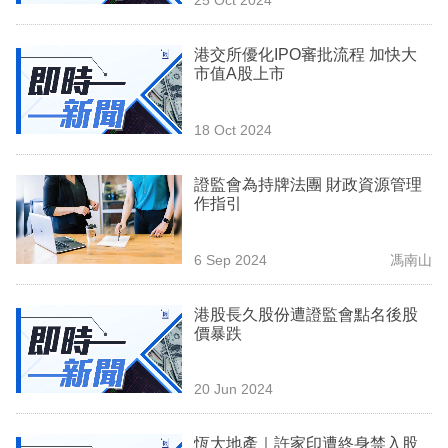
專
區
港交所優化IPO審批流程 加快大
市值A股上市
18 Oct 2024
證監會為持牌法團 財政資源管理
作指引
6 Sep 2024
馮南山
港股長久股份遭證監會點名後股
價暴跌
20 Jun 2024
恆大地產｜許家印遭終身禁入股