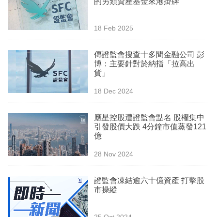
的另類資產基金來港掛牌
業
科
18 Feb 2025
技
傳證監會搜查十多間金融公司 彭
職
博：主要針對於納指「拉高出
貨」
場
18 Dec 2024
生
活
應星控股遭證監會點名 股權集中
引發股價大跌 4分鐘市值蒸發121
時
億
事
28 Nov 2024
專
欄
證監會凍結逾六十億資產 打擊股
市操縱
訂
閱
25 Oct 2024