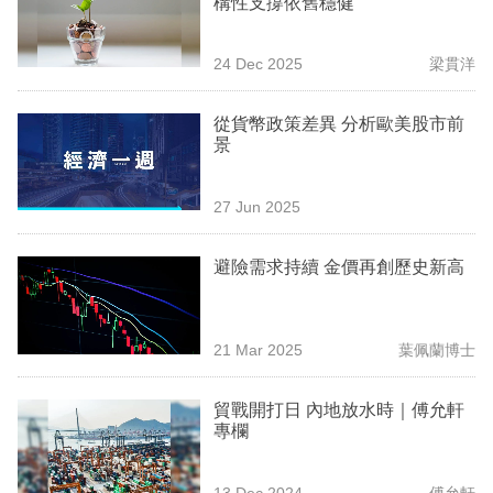
構性支撐依舊穩健
業
科
24 Dec 2025
梁貫洋
技
從貨幣政策差異 分析歐美股市前
職
景
場
27 Jun 2025
生
活
避險需求持續 金價再創歷史新高
時
事
21 Mar 2025
葉佩蘭博士
專
欄
貿戰開打日 內地放水時｜傅允軒
專欄
訂
閱
13 Dec 2024
傅允軒