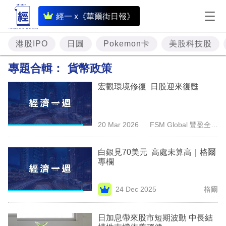
即
經一 x《華爾街日報》
時
財
港股IPO
日圓
Pokemon卡
美股科技股
經
專題合輯：
貨幣政策
專
宏觀環境修復 日股迎來復甦
題
投
20 Mar 2026
FSM Global 豐盈全球
資
（香港）
樓
白銀見70美元 高處未算高｜格爾
專欄
市
理
24 Dec 2025
格爾
財
日加息帶來股市短期波動 中長結
商