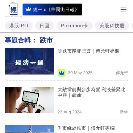
即
經一 x《華爾街日報》
時
財
港股IPO
日圓
Pokemon卡
美股科技股
經
專題合輯：
跌市
專
等跌市撈哪些貨｜傅允軒專欄
題
投
30 May 2025
傅允軒
資
樓
大敵當前與步步為營 利淡差異此
中尋｜聶sir
市
理
23 Aug 2024
聶sir
財
升市緣於跌市｜傅允軒專欄
商