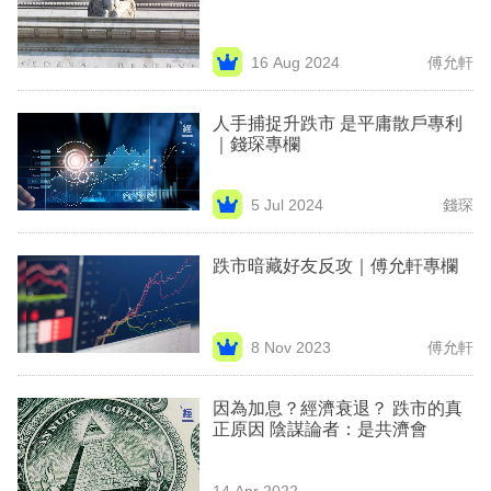
業
科
16 Aug 2024
傅允軒
技
人手捕捉升跌市 是平庸散戶專利
職
｜錢琛專欄
場
5 Jul 2024
錢琛
生
活
跌市暗藏好友反攻｜傅允軒專欄
時
事
8 Nov 2023
傅允軒
專
欄
因為加息？經濟衰退？ 跌市的真
正原因 陰謀論者：是共濟會
訂
閱
14 Apr 2022