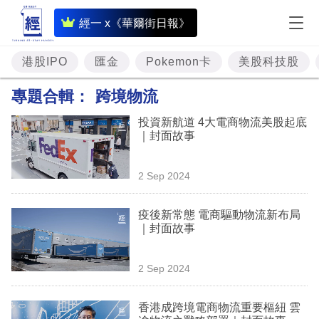
即
經一 x《華爾街日報》
時
財
港股IPO
匯金
Pokemon卡
美股科技股
經
專題合輯：
跨境物流
專
投資新航道 4大電商物流美股起底
題
｜封面故事
投
2 Sep 2024
資
樓
疫後新常態 電商驅動物流新布局
｜封面故事
市
理
2 Sep 2024
財
香港成跨境電商物流重要樞紐 雲
商