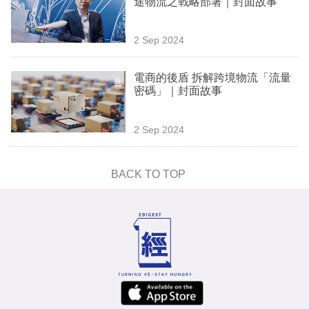
途物流之戰略部署｜封面故事
業
科
2 Sep 2024
技
電商的後盾 拆解跨境物流「流量
職
密碼」｜封面故事
場
2 Sep 2024
生
活
BACK TO TOP
時
事
專
欄
訂
閱