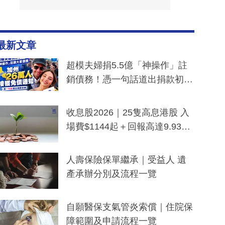
最新文章
超模夫婦捐5.5億「神操作」註
銷債務！憑一句話道出捐款初
衷：加州26萬人接獲免債通知、
一度被誤當詐騙手段
收息股2026｜25隻高息港股 入
場費$1144起＋回報高達9.93
厘！持續更新
人壽保險保單繼承｜受益人 遺
產承辦分別及流程一覽
自願醫保支氣管炎索償｜住院保
障範圍及申請流程一覽