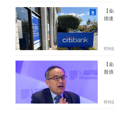
【金
德連
即時
【金
股債
即時