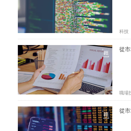
科技
從市
職場
從市