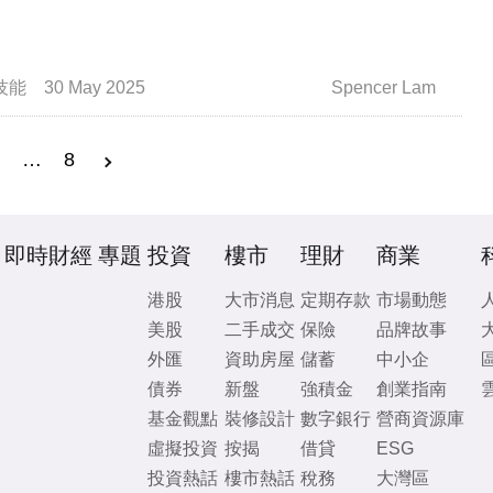
技能
30 May 2025
Spencer Lam
3
…
8
即時財經
專題
投資
樓市
理財
商業
港股
大市消息
定期存款
市場動態
美股
二手成交
保險
品牌故事
外匯
資助房屋
儲蓄
中小企
債券
新盤
強積金
創業指南
基金觀點
裝修設計
數字銀行
營商資源庫
虛擬投資
按揭
借貸
ESG
投資熱話
樓市熱話
稅務
大灣區