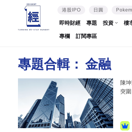
港股IPO
日圓
Poke
即時財經
專題
投資
樓
專欄
訂閱專區
專題合輯：
金融
陳坤
突圍