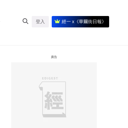
登入
經一 x《華爾街日報》
廣告