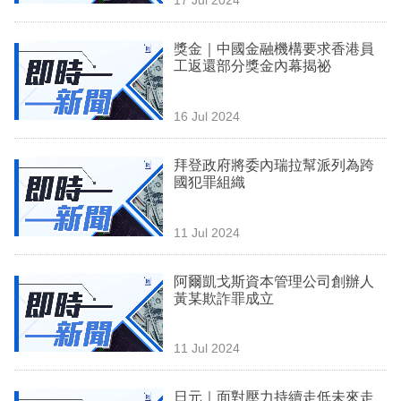
專
區
獎金｜中國金融機構要求香港員
工返還部分獎金內幕揭祕
16 Jul 2024
拜登政府將委內瑞拉幫派列為跨
國犯罪組織
11 Jul 2024
阿爾凱戈斯資本管理公司創辦人
黃某欺詐罪成立
11 Jul 2024
日元｜面對壓力持續走低未來走