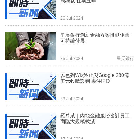
局總裁 任期五年
業
科
26 Jul 2024
技
星展銀行創新金融方案推動企業
職
可持續發展
場
25 Jul 2024
星展銀行
生
活
以色列Wiz終止與Google 230億
美元收購談判 專注IPO
時
事
23 Jul 2024
專
欄
羅兵咸｜內地金融服務審計員工
面臨大規模裁減
訂
閱
17 Jul 2024