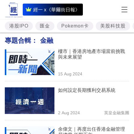
即
經一 x《華爾街日報》
時
財
港股IPO
匯金
Pokemon卡
美股科技股
經
專題合輯：
金融
專
樓市｜香港房地產市場當前挑戰
題
與未來展望
投
15 Aug 2024
資
樓
如何設定長期獲利交易系統
市
理
2 Aug 2024
英皇金融集團
財
余偉文｜再度出任香港金融管理
商