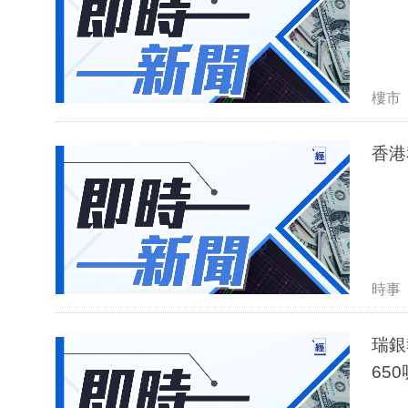
樓市
香港
時事
瑞銀
65