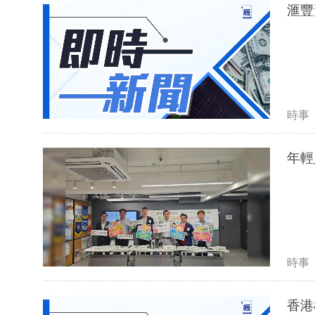
滙豐
時事
年輕
時事
香港