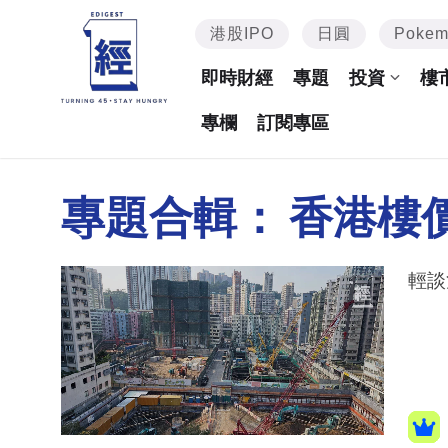
港股IPO
日圓
Poke
即時財經
專題
投資
樓
專欄
訂閱專區
專題合輯：
香港樓
輕談