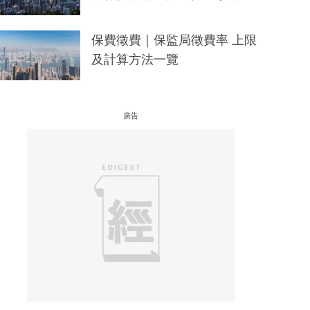
保費徵費｜保監局徵費率 上限
及計算方法一覽
廣告