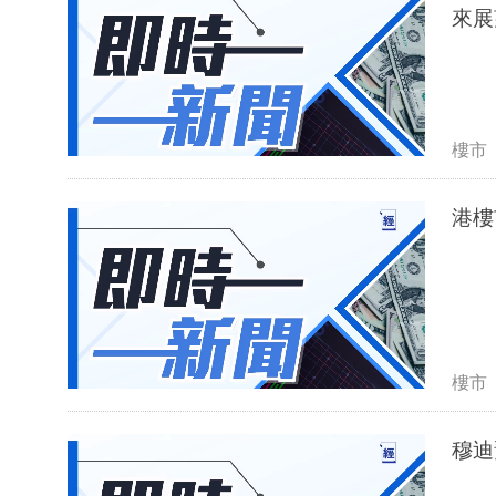
來展
樓市
港樓
樓市
穆迪