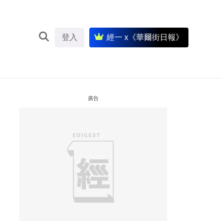
登入
經一 x《華爾街日報》
廣告