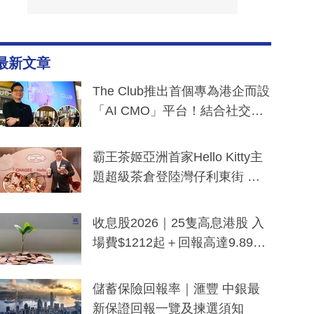
最新文章
The Club推出首個專為港企而設
「AI CMO」平台！結合社交聆
聽與廣東話大模型 助中小企數
分鐘生成「貼地」宣傳短片
霸王茶姬亞洲首家Hello Kitty主
題超級茶倉登陸灣仔利東街 推
出首創「伯爵紅茶色」Hello Kitt
y及香港限定特調系列
收息股2026｜25隻高息港股 入
場費$1212起＋回報高達9.89
厘！持續更新
儲蓄保險回報率｜滙豐 中銀最
新保證回報一覽及揀選須知