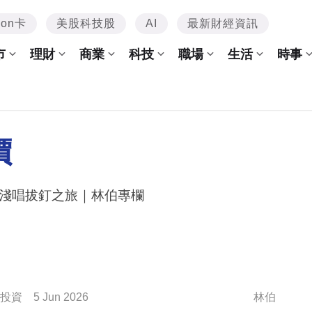
mon卡
美股科技股
AI
最新財經資訊
市
理財
商業
科技
職場
生活
時事
價
淺唱拔釘之旅｜林伯專欄
投資
5 Jun 2026
林伯