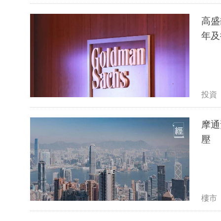
高盛
年及
投資
摩通
壓
樓市