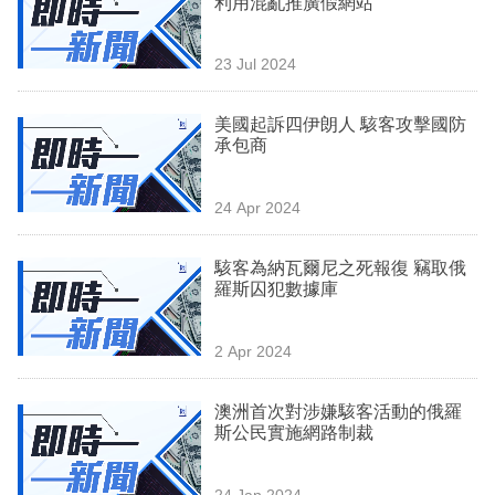
利用混亂推廣假網站
業
科
23 Jul 2024
技
美國起訴四伊朗人 駭客攻擊國防
職
承包商
場
24 Apr 2024
生
活
駭客為納瓦爾尼之死報復 竊取俄
羅斯囚犯數據庫
時
事
2 Apr 2024
專
欄
澳洲首次對涉嫌駭客活動的俄羅
斯公民實施網路制裁
訂
閱
24 Jan 2024