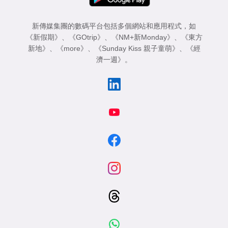
新傳媒集團的數碼平台包括多個網站和應用程式，如
《新假期》
、
《GOtrip》
、
《NM+新Monday》
、
《東方
新地》
、
《more》
、
《Sunday Kiss 親子童萌》
、
《經
濟一週》
。