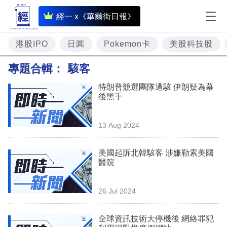
即
經一 x《華爾街日報》
時
財
港股IPO
日圓
Pokemon卡
美股科技股
經
專題合輯：
駭客
專
特朗普競選團隊遭駭 伊朗疑為幕
題
後黑手
投
13 Aug 2024
資
樓
美國起訴北韓駭客 涉嫌勒索美國
醫院
市
理
26 Jul 2024
財
全球資訊技術大停機後 網絡罪犯
商