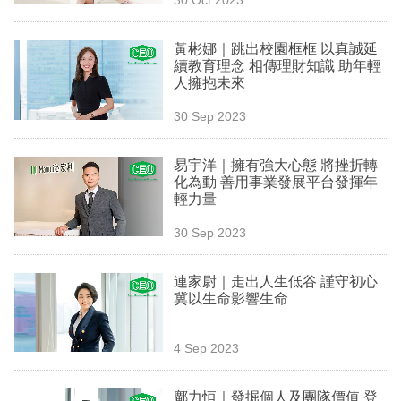
專
區
黃彬娜｜跳出校園框框 以真誠延
續教育理念 相傳理財知識 助年輕
人擁抱未來
30 Sep 2023
易宇洋｜擁有強大心態 將挫折轉
化為動 善用事業發展平台發揮年
輕力量
30 Sep 2023
連家尉｜走出人生低谷 謹守初心
冀以生命影響生命
4 Sep 2023
鄺力恒｜發掘個人及團隊價值 登