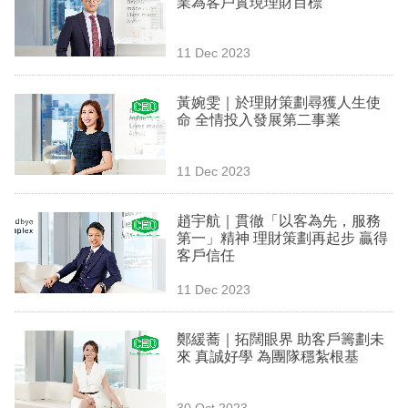
業為客戶實現理財目標
業
科
11 Dec 2023
技
黃婉雯｜於理財策劃尋獲人生使
職
命 全情投入發展第二事業
場
11 Dec 2023
生
活
趙宇航｜貫徹「以客為先，服務
第一」精神 理財策劃再起步 贏得
時
客戶信任
事
11 Dec 2023
專
欄
鄭緩蕎｜拓闊眼界 助客戶籌劃未
來 真誠好學 為團隊穩紮根基
訂
閱
30 Oct 2023