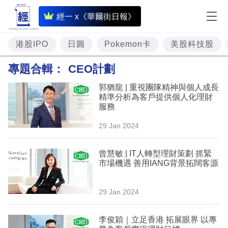
即
經一 x《華爾街日報》
時
財
港股IPO
日圓
Pokemon卡
美股科技股
經
專題合輯：
CEO計劃
專
郭猶龍 | 重視團隊精神與個人成長
題
精準分析為客戶提供個人化理財
服務
投
29 Jan 2024
資
樓
曾慧敏 | IT人轉型理財策劃 抓緊
市場機遇 善用IANG背景拓闊客源
市
理
29 Jan 2024
財
李俊穎｜立足香港 拓展眼界 以專
商