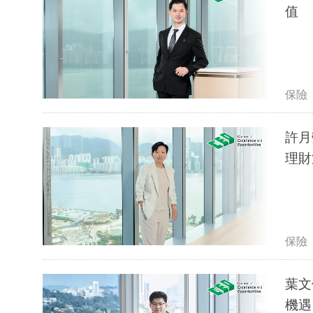
值
保險
許月
理財
保險
葉文
機遇