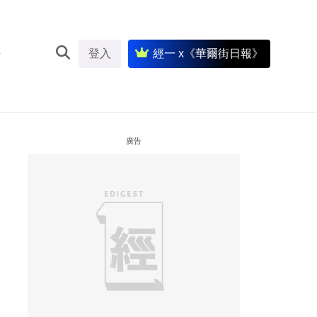
登入
經一 x《華爾街日報》
廣告