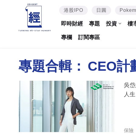
港股IPO
日圓
Poke
即時財經
專題
投資
樓
專欄
訂閱專區
專題合輯：
CEO計
吳岱恩
人生
保險