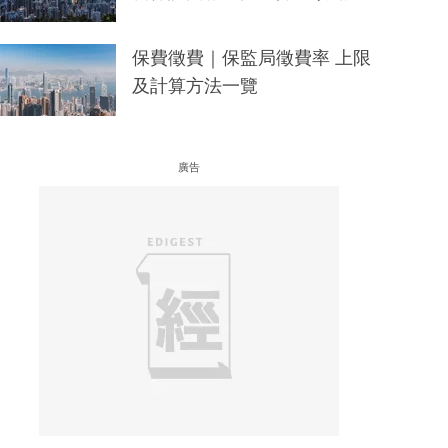
保費徵費｜保監局徵費率 上限
及計算方法一覽
廣告