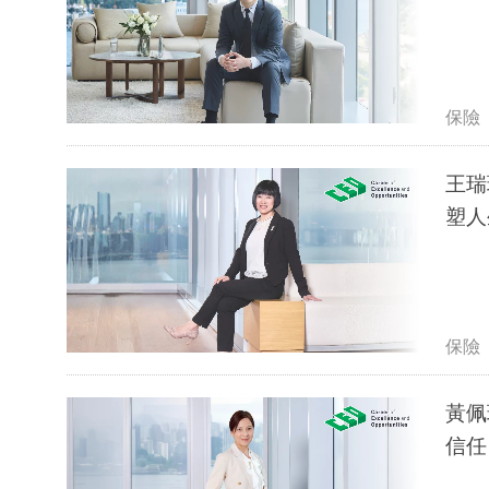
保險
王瑞
塑人
保險
黃佩
信任