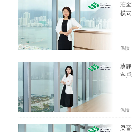
莊金
模式
保險
蔡靜
客戶
保險
梁晉寧｜深思