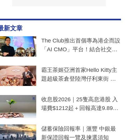
最新文章
The Club推出首個專為港企而設
「AI CMO」平台！結合社交聆
聽與廣東話大模型 助中小企數
分鐘生成「貼地」宣傳短片
霸王茶姬亞洲首家Hello Kitty主
題超級茶倉登陸灣仔利東街 推
出首創「伯爵紅茶色」Hello Kitt
y及香港限定特調系列
收息股2026｜25隻高息港股 入
場費$1212起＋回報高達9.89
厘！持續更新
儲蓄保險回報率｜滙豐 中銀最
新保證回報一覽及揀選須知