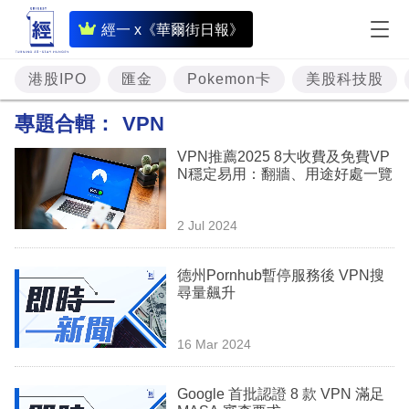
即
經一 x《華爾街日報》
時
財
港股IPO
匯金
Pokemon卡
美股科技股
經
專題合輯：
VPN
專
VPN推薦2025 8大收費及免費VP
題
N穩定易用：翻牆、用途好處一覽
投
2 Jul 2024
資
樓
德州Pornhub暫停服務後 VPN搜
尋量飆升
市
理
16 Mar 2024
財
Google 首批認證 8 款 VPN 滿足
商