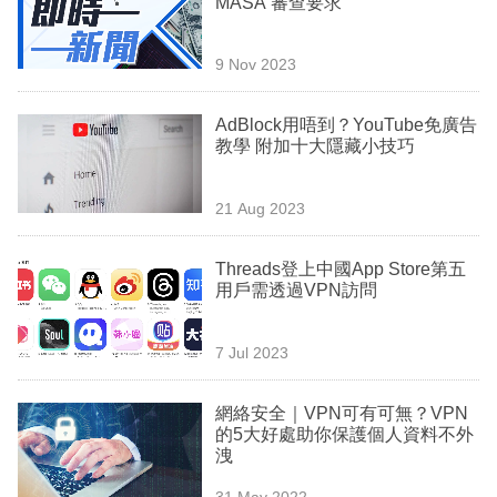
MASA 審查要求
業
科
9 Nov 2023
技
AdBlock用唔到？YouTube免廣告
職
教學 附加十大隱藏小技巧
場
21 Aug 2023
生
活
Threads登上中國App Store第五
用戶需透過VPN訪問
時
事
7 Jul 2023
專
欄
網絡安全｜VPN可有可無？VPN
的5大好處助你保護個人資料不外
訂
洩
閱
31 May 2022