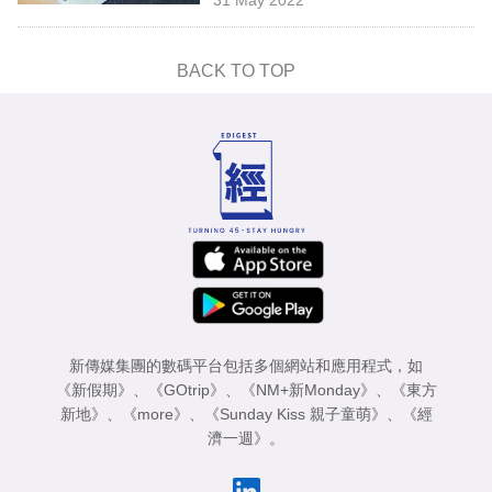
專
區
BACK TO TOP
新傳媒集團的數碼平台包括多個網站和應用程式，如
《新假期》
、
《GOtrip》
、
《NM+新Monday》
、
《東方
新地》
、
《more》
、
《Sunday Kiss 親子童萌》
、
《經
濟一週》
。