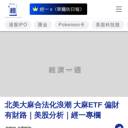
即
經一 x《華爾街日報》
時
財
港股IPO
匯金
Pokemon卡
美股科技股
經
專
題
投
資
樓
市
理
北美大麻合法化浪潮 大麻ETF 偏財
財
有財路｜美股分析｜經一專欄
商
業