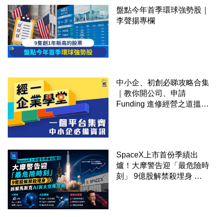
盤點今年首季環球強勢股｜
李聲揚專欄
中小企、初創必睇攻略合集
｜教你開公司、申請
Funding 進修經營之道搵大
錢！
SpaceX上市首份季績出
爐！大摩警告迎「最危險時
刻」 9億股解禁殺埋身 拆
解馬斯克AI與太空風控局