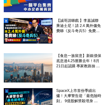
錢！
【誠哥請睇戲 】李嘉誠聯
乘迪士尼！請 2.4 萬外傭免
費睇《反斗奇兵5》免費包
爆谷飲品 送埋獨家紀念品
【食息一族留意】新銀債保
底息達4.25厘勝去年！8月
21日起認購 專家教路抽 20
至 30 手 鎖定三年高息
SpaceX上市首份季績出
爐！大摩警告迎「最危險時
刻」 9億股解禁殺埋身 拆