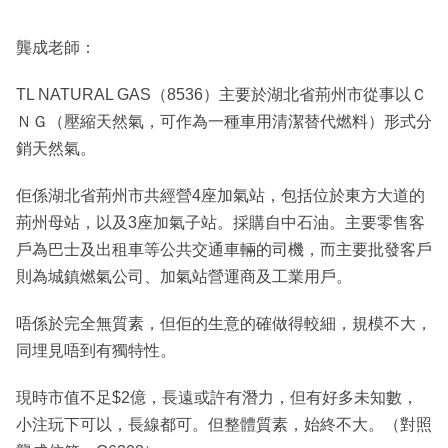
龔成老師：
TL NATURAL GAS（8536）主要於湖北省荊州市從事以Ｃ
ＮＧ（壓縮天然氣，可作為一種車用清潔替代燃料）形式分
銷天然氣。
佢係湖北省荊州市共經營4座加氣站，包括位於東方大道的
荊州母站，以及3座加氣子站。採購自中石油。主要零售客
戶為巴士及出租車等公共交通車輛的司機，而主要批發客戶
則為城鎮燃氣公司、加氣站營運商及工業用戶。
唔係於完全無質素，但佢的生意的確做得較細，規模不大，
同埋見唔到有獨特性。
現時市值不足$2億，長遠或許有潛力，但有好多未知數，
小注玩下可以，長線都可。但整體質素，始終不大。（對照