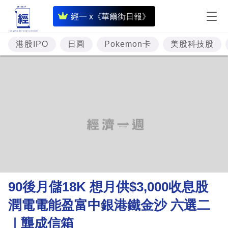
即
經一 x《華爾街日報》
時
財
港股IPO
日圓
Pokemon卡
美股科技股
經
專
題
投
資
樓
市
理
90後月儲18K 想月供$3,000收息股
財
潤電電能盈富中銀港鐵金沙 六選二
商
｜龔成信箱
業