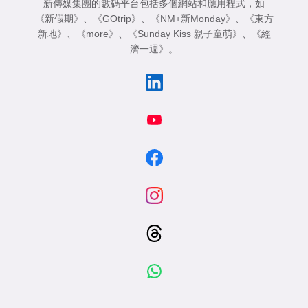
新傳媒集團的數碼平台包括多個網站和應用程式，如
《新假期》
、
《GOtrip》
、
《NM+新Monday》
、
《東方
新地》
、
《more》
、
《Sunday Kiss 親子童萌》
、
《經
濟一週》
。