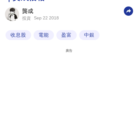
科
龔成
技
Sep 22 2018
投資
職
收息股
電能
盈富
中銀
場
生
廣告
活
時
事
專
欄
訂
閱
專
區