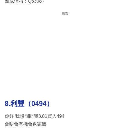
龔成信箱：Q6308）
廣告
8.利豐（0494）
你好 我想問問我3.81買入494
會唔會有機會返家鄉