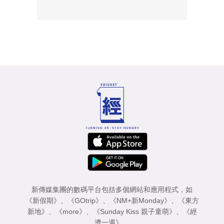
新傳媒集團的數碼平台包括多個網站和應用程式，如
《新假期》
、
《GOtrip》
、
《NM+新Monday》
、
《東方
新地》
、
《more》
、
《Sunday Kiss 親子童萌》
、
《經
濟一週》
。