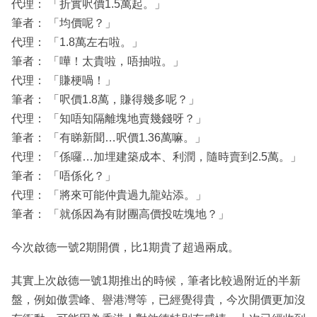
代理： 「折實呎價1.5萬起。」
筆者： 「均價呢？」
代理： 「1.8萬左右啦。」
筆者： 「嘩！太貴啦，唔抽啦。」
代理： 「賺梗喎！」
筆者： 「呎價1.8萬，賺得幾多呢？」
代理： 「知唔知隔離塊地賣幾錢呀？」
筆者： 「有睇新聞…呎價1.36萬嘛。」
代理： 「係囉…加埋建築成本、利潤，隨時賣到2.5萬。」
筆者： 「唔係化？」
代理： 「將來可能仲貴過九龍站添。」
筆者： 「就係因為有財團高價投咗塊地？」
今次啟德一號2期開價，比1期貴了超過兩成。
其實上次啟德一號1期推出的時候，筆者比較過附近的半新
盤，例如傲雲峰、譽港灣等，已經覺得貴，今次開價更加沒