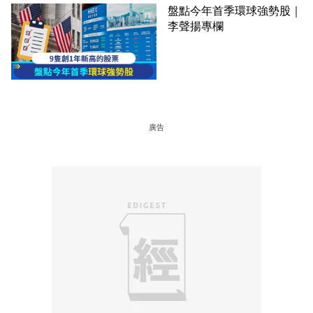
盤點今年首季環球強勢股｜
李聲揚專欄
廣告