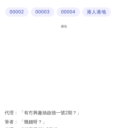
科
00002
00003
00004
港人港地
技
職
廣告
場
生
活
時
事
專
欄
訂
閱
代理： 「有冇興趣抽啟德一號2期？」
專
筆者： 「幾錢呀？」
區