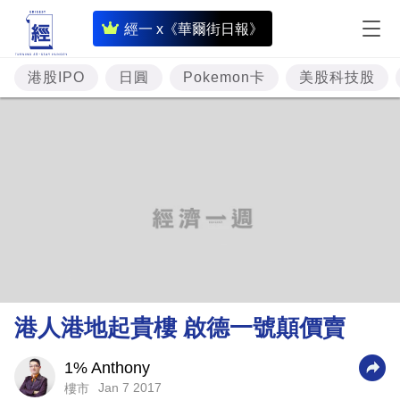
即
經一 x《華爾街日報》
時
財
港股IPO
日圓
Pokemon卡
美股科技股
經
專
題
投
資
樓
市
理
港人港地起貴樓 啟德一號顛價賣
財
商
1% Anthony
Jan 7 2017
樓市
業