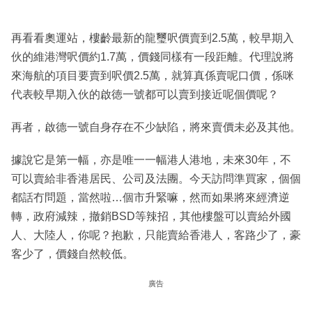
再看看奧運站，樓齡最新的龍璽呎價賣到2.5萬，較早期入
伙的維港灣呎價約1.7萬，價錢同樣有一段距離。代理說將
來海航的項目要賣到呎價2.5萬，就算真係賣呢口價，係咪
代表較早期入伙的啟徳一號都可以賣到接近呢個價呢？
再者，啟德一號自身存在不少缺陷，將來賣價未必及其他。
據說它是第一幅，亦是唯一一幅港人港地，未來30年，不
可以賣給非香港居民、公司及法團。今天訪問準買家，個個
都話冇問題，當然啦…個市升緊嘛，然而如果將來經濟逆
轉，政府減辣，撤銷BSD等辣招，其他樓盤可以賣給外國
人、大陸人，你呢？抱歉，只能賣給香港人，客路少了，豪
客少了，價錢自然較低。
廣告