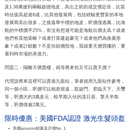
及1.36萬搶到兩幅啟德地皮，高出之前的成交價近倍，比當
時估值高超過8成，比其他發展商，包括經驗更豐富的本地
發展商高出很多，之後嘉華中標的地皮，呎價僅過萬，比海
航的中標價平25%，有沒有想過可能是海航出價太高？或者
他們有其他策略？或者打算建超豪宅？或者他們為推廣形
象？或者計錯數？不是你顛價投地，我就要天價買樓的，要
看到時市場的承接力。
問題二：隔離天價賣樓，就等將來你又可以賣天價？
代理說將來這裡可以貴過九龍站，筆者就用九龍站作參考，
同一個小區，呎價可以相差很遠，凱旋門、君臨天下、天璽
等，呎價大約3萬多元，較早期入伙的漾日居、擎天半島
等，呎價僅逾2萬元。
限時優惠：美國FDA認證 激光生髮頭盔
美國amazon鎖量及評價No. 1