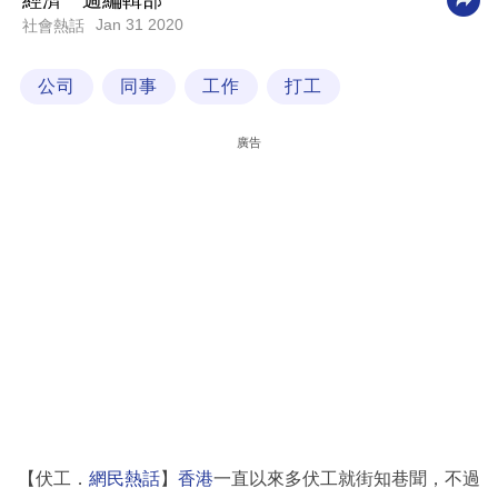
經濟一週編輯部
Jan 31 2020
社會熱話
科
技
公司
同事
工作
打工
職
場
廣告
生
活
時
事
專
欄
訂
閱
專
【伏工．
網民熱話
】
香港
一直以來多伏工就街知巷聞，不過
區