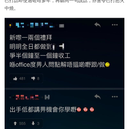
巴打話即使過咗咁多年，再聽同一句說話，亦會令巴打怒火
中燒。