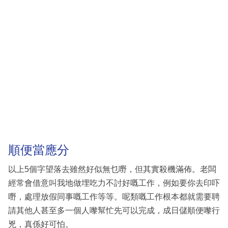
順便當應分
以上5個字望落去雖然好似無乜嘢，但其實殺機滿佈。老闆
經常會借意叫我地做埋吃力不討好嘅工作，例如要你去印吓
嘢，處理放假同事嘅工作等等。呢類嘅工作根本都就需要聘
請其他人甚至多一個人嚟幫忙先可以完成，成日儲順便嚟行
兇，真係好可怕。