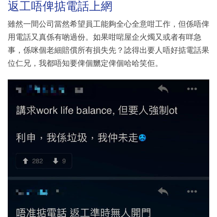
返工唔俾掂電話上網
雖然一間公司當然希望員工能夠全心全意咁工作，但係唔俾
用電話又真係有啲過份。如果咁啱屋企火燭又或者有咩急
事，係咪個老細賠償所有損失先？諗得出要人唔好掂電話果
位仁兄，我都唔知要俾個嬲定俾個哈哈笑佢。