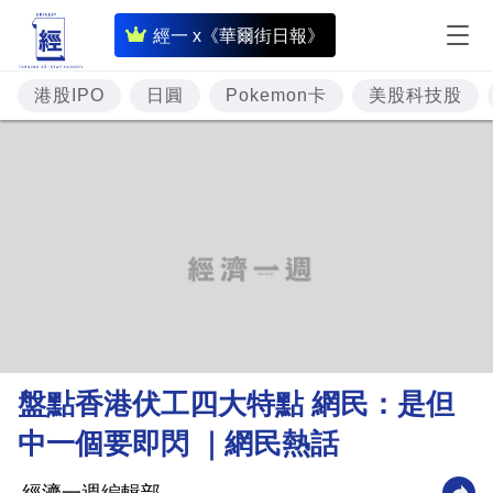
即
經一 x《華爾街日報》
時
財
港股IPO
日圓
Pokemon卡
美股科技股
經
專
題
投
資
樓
市
理
盤點香港伏工四大特點 網民：是但
財
中一個要即閃 ｜網民熱話
商
業