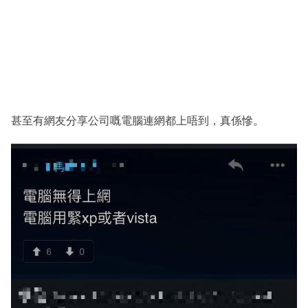
甚至有網友分享公司嘅電腦連網都上唔到，真係慘。