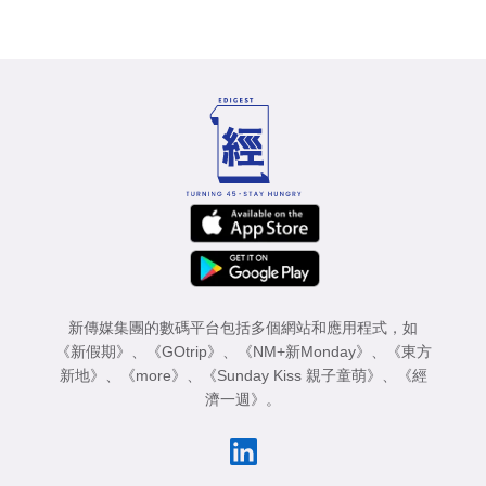
新傳媒集團的數碼平台包括多個網站和應用程式，如
《新假期》
、
《GOtrip》
、
《NM+新Monday》
、
《東方
新地》
、
《more》
、
《Sunday Kiss 親子童萌》
、
《經
濟一週》
。