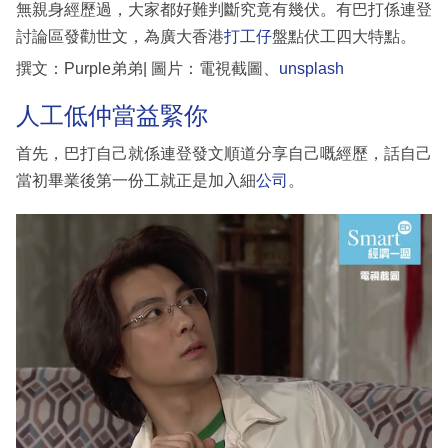
無親身經歷過，大家都好難判斷究竟有幾伏。有巴打係連登
討論區發勸世文，為廣大香港
打工仔
盤點伏工四大特點。
撰文：Purple弟弟| 圖片：電視截圖、
unsplash
人工低仲當益緊你
首先，巴打自己就係連登發文順道分享自己嘅經歷，話自己
當初畢業後第一份工就正是加入細
公司
。