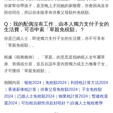
你家幫你帶孩子，直至晚上才回她的家睡覺，亦會因為並非
與你同住，所以你未能享有供養父母額外免税額。
Q：我的配偶沒有工作，由本人獨力支付子女的
生活費，可否申索「單親免税額」？
你是已婚人士，即使獨力支付子女的生活費，亦不可享有
「單親免税額」。
根據《税務條例》，「單親」的意思是指納税人全年屬單
身、喪偶或分居，並且在該年度內曾獨力或主力撫養子女，
才可獲得「單親免税額」。
相關內容：
報稅2024
｜
免稅額2024
｜
利得稅計算方法2024
｜
香港薪俸稅計算
｜
供養父母免稅額2024
｜
子女免稅額
2024
｜
已婚人士免稅額2024
｜
物業稅計算2024
｜
暫繳稅退
還2024
｜
可扣稅自願性供款好唔好？
|
自僱人士報稅教學