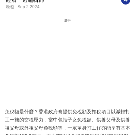
經濟一週編輯部
Sep 2 2024
稅務
科
技
廣告
職
場
生
活
時
事
專
欄
訂
免稅額是什麼？香港政府會提供免稅額及扣稅項目以減輕打
閱
工一族的交稅壓力，當中包括子女免稅額、供養父母及供養
專
祖父母或外祖父母免稅額等，一眾單身打工仔亦能享有基本
區