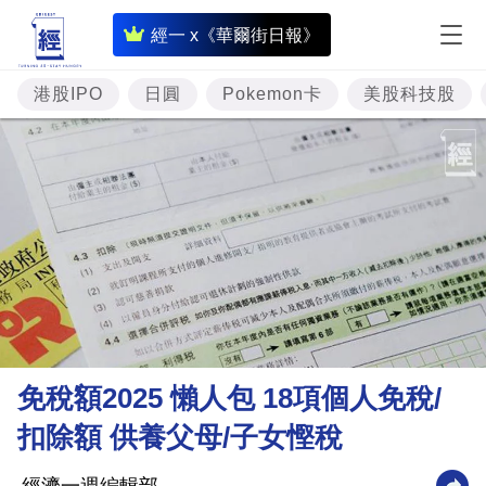
即
經一 x《華爾街日報》
時
財
港股IPO
日圓
Pokemon卡
美股科技股
經
專
題
投
資
樓
市
理
免稅額2025 懶人包 18項個人免稅/
財
扣除額 供養父母/子女慳稅
商
業