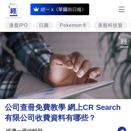
即
經一 x《華爾街日報》
時
財
港股IPO
日圓
Pokemon卡
美股科技股
經
專
題
投
資
樓
市
理
公司查冊免費教學 網上CR Search
財
有限公司收費資料有哪些？
商
業