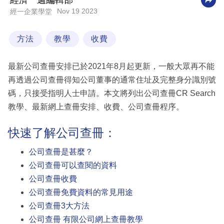
經濟一週編輯部
Nov 19 2023
經一企業學堂
科
技
方法
教學
收費
職
場
最新公司查冊安排已於2021年8月起更新，一般大眾再不能
生
再透過公司查冊得知公司董事的通常住址及完整身分識別號
活
碼，只接受指明人士申請。本文將列出公司查冊CR Search
教學、最新網上查冊安排、收費、公司查冊程序。
時
事
快速了解公司查冊：
專
公司查冊是甚麼？
欄
公司查冊可以查閱的資料
公司查冊收費
訂
公司查冊免費資料的常見用途
閱
公司查冊3大方法
專
公司查冊 有限公司網上查冊教學
區