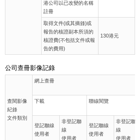
港公司以已改變的名稱
註冊
取得文件(或其摘錄)或
報告的核證副本所須的
130港元
核證費(不包括文件或報
告的費用)
公司查冊影像記錄
網上查冊
查閱影像
下載
聯線閱覽
紀錄
文件類別
非登記聯
非登記聯
登記聯線
登記聯線
線
線
使用者
使用者
使用者
使用者