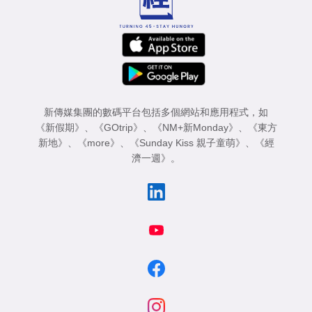
新傳媒集團的數碼平台包括多個網站和應用程式，如
《新假期》
、
《GOtrip》
、
《NM+新Monday》
、
《東方
新地》
、
《more》
、
《Sunday Kiss 親子童萌》
、
《經
濟一週》
。