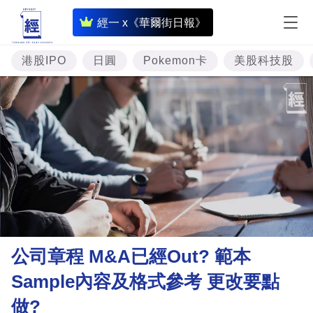
即
經一 x《華爾街日報》
時
財
港股IPO
日圓
Pokemon卡
美股科技股
經
專
題
投
資
樓
市
理
公司章程 M&A已經Out? 範本
財
Sample內容及格式參考 更改要點
商
做?
業