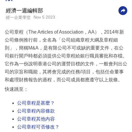
科
經濟一週編輯部
技
Nov 5 2023
經一企業學堂
職
公司章程（The Articles of Association，AA），2014年新
場
公司條例推行前，全名為「公司組織章程大綱及章程細
生
則」，簡稱M&A，是有限公司不可或缺的重要文件，在公
活
司銀行開戶時都必須提供公司章程給銀行職員審批和存檔。
它作為一份說明香港公司的運營目標的文件，一般會列出公
時
司的宗旨和職能，其將會完成的任務/項目，包括任命董事
事
和處理財務報告的過程，而公司成員都應遵守以上規條。
專
快速跳至：
欄
公司章程是甚麼？
訂
公司章程內容條款
閱
公司章程其他內容
專
公司章程可否修改？
區