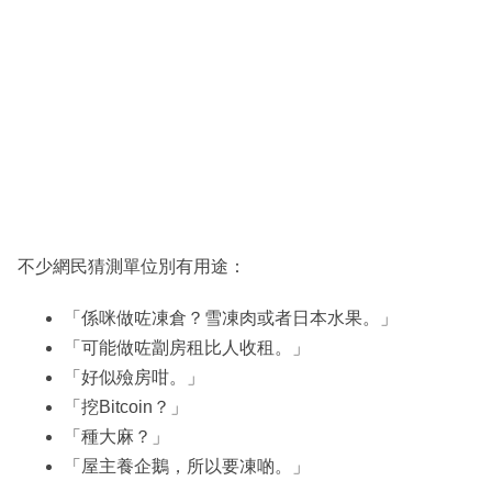
不少網民猜測單位別有用途：
「係咪做咗凍倉？雪凍肉或者日本水果。」
「可能做咗劏房租比人收租。」
「好似殮房咁。」
「挖Bitcoin？」
「種大麻？」
「屋主養企鵝，所以要凍啲。」