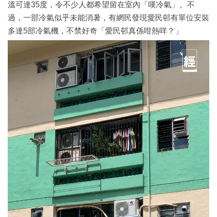
溫可達35度，令不少人都希望留在室內「嘆冷氣」。不
過，一部冷氣似乎未能消暑，有網民發現愛民邨有單位安裝
多達5部冷氣機，不禁好奇「愛民邨真係咁熱咩？」