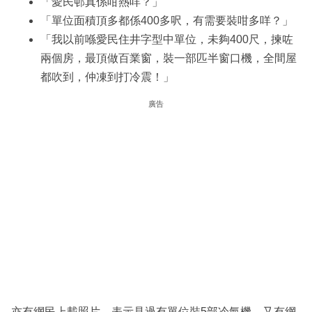
「愛民邨真係咁熱咩？」
「單位面積頂多都係400多呎，有需要裝咁多咩？」
「我以前喺愛民住井字型中單位，未夠400尺，揀咗
兩個房，最頂做百業窗，裝一部匹半窗口機，全間屋
都吹到，仲凍到打冷震！」
廣告
亦有網民上載照片，表示見過有單位裝5部冷氣機，又有網