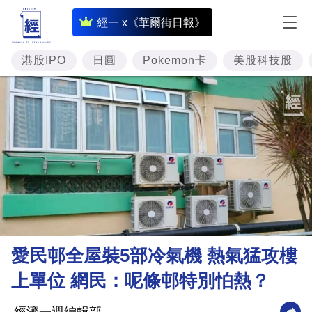
即
經一 x《華爾街日報》
時
財
港股IPO
日圓
Pokemon卡
美股科技股
經
專
題
投
資
樓
市
理
愛民邨全屋裝5部冷氣機 熱氣猛攻樓
財
上單位 網民：呢條邨特別怕熱？
商
業