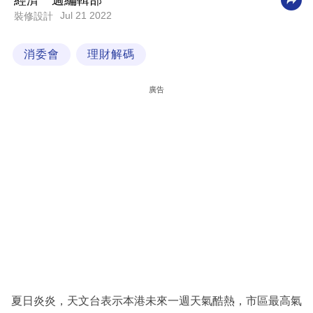
經濟一週編輯部
Jul 21 2022
裝修設計
科
技
消委會
理財解碼
職
場
廣告
生
活
時
事
專
欄
訂
閱
專
夏日炎炎，天文台表示本港未來一週天氣酷熱，市區最高氣
區