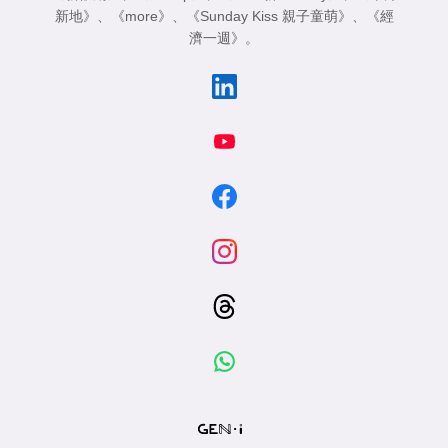
新地》
、
《more》
、
《Sunday Kiss 親子童萌》
、
《經
濟一週》
。