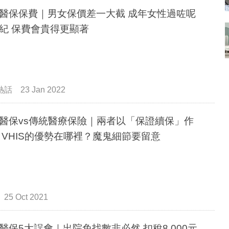
醫保保費｜男女保價差一大截 成年女性過咗呢
紀 保費會貴得更顯著
熱話
23 Jan 2022
醫保vs傳統醫療保險｜兩者以「保證續保」作
賣點 VHIS的優勢在哪裡？魔鬼細節要留意
25 Oct 2021
醫保5大誤會｜出院免找數非必然 扣稅8,000元