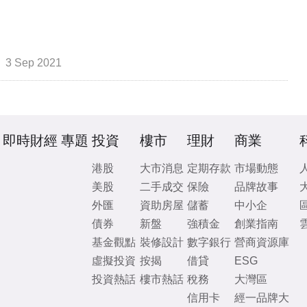
3 Sep 2021
即時財經
專題
投資
樓市
理財
商業
港股
大市消息
定期存款
市場動態
美股
二手成交
保險
品牌故事
外匯
資助房屋
儲蓄
中小企
債券
新盤
強積金
創業指南
基金觀點
裝修設計
數字銀行
營商資源庫
虛擬投資
按揭
借貸
ESG
投資熱話
樓市熱話
稅務
大灣區
信用卡
經一品牌大