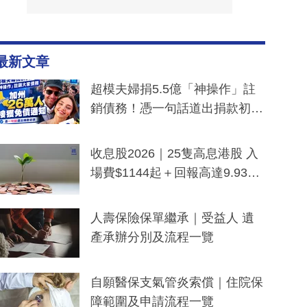
最新文章
超模夫婦捐5.5億「神操作」註
銷債務！憑一句話道出捐款初
衷：加州26萬人接獲免債通知、
一度被誤當詐騙手段
收息股2026｜25隻高息港股 入
場費$1144起＋回報高達9.93
厘！持續更新
人壽保險保單繼承｜受益人 遺
產承辦分別及流程一覽
自願醫保支氣管炎索償｜住院保
障範圍及申請流程一覽