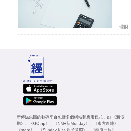
理財
新傳媒集團的數碼平台包括多個網站和應用程式，如
《新假
期》
、
《GOtrip》
、
《NM+新Monday》
、
《東方新地》
、
《more》
、
《Sunday Kiss 親子童萌》
、
《經濟一週》
。