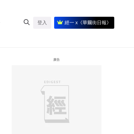
登入
經一 x《華爾街日報》
廣告