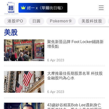
即
經一 x《華爾街日報》
時
財
港股IPO
日圓
Pokemon卡
美股科技股
經
美股
專
聚焦新晉品牌 Foot Locker鋪路新
題
增長點
投
6 Apr 2023
資
樓
大摩推最佳長期股票名單 科技股
金融股均為心水
市
理
6 Apr 2023
財
43歲矽谷精英Bob Lee遇刺身亡
商