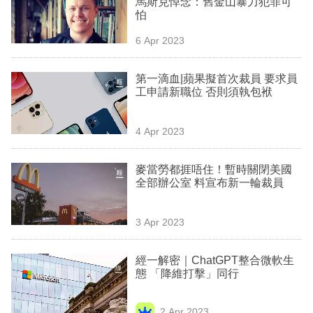
馬斯克悼念：舊金山暴力犯罪可
業
怕
科
6 Apr 2023
技
第一滴血|蘋果擬首次裁員 要求員
職
工申請新職位 否則須執包袱
場
4 Apr 2023
生
活
麥當勞都捱唔住！暫時關閉美國
全部辦公室 料宣布新一輪裁員
時
事
3 Apr 2023
專
欄
經一解密｜ChatGPT整合微軟生
態 「降維打擊」同行
訂
閱
2 Apr 2023