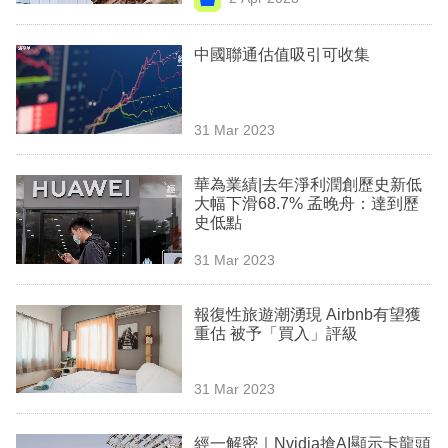
專
區
中國聯通估值吸引可收集
31 Mar 2023
華為業績|去年淨利潤創歷史新低
大幅下滑68.7% 孟晚舟：達到歷
史低點
31 Mar 2023
報復性旅遊潮湧現 Airbnb有望獲
重估 被予「買入」評級
31 Mar 2023
經一解密｜Nvidia搶AI顯示卡龍頭