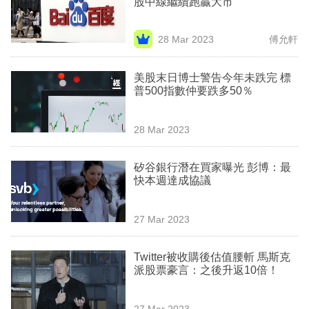
股中線繼續跑贏大市
業
科
28 Mar 2023
傅允軒
技
美股末日博士警告今年未跌完 標
職
普500指數仲要跌多50％
場
28 Mar 2023
生
活
矽谷銀行潛在買家曝光 彭博：最
快本週達成協議
時
事
27 Mar 2023
專
欄
Twitter被收購後估值腰斬 馬斯克
派股票豪言：之後升返10倍！
訂
閱
27 Mar 2023