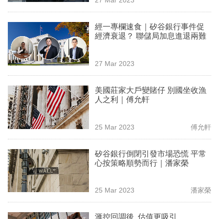
專
區
經一專欄速食｜矽谷銀行事件促
經濟衰退？ 聯儲局加息進退兩難
27 Mar 2023
美國莊家大戶變賭仔 別國坐收漁
人之利｜傅允軒
25 Mar 2023
傅允軒
矽谷銀行倒閉引發市場恐慌 平常
心按策略順勢而行｜潘家榮
25 Mar 2023
潘家榮
滙控回調後 估值更吸引