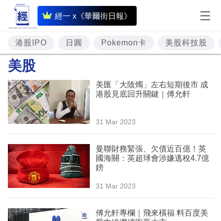
即
經一 x《華爾街日報》
時
財
港股IPO
日圓
Pokemon卡
美股科技股
經
美股
專
美匯「大陰燭」左右短期後市 成
題
港股見底回升關鍵｜傅允軒
投
31 Mar 2023
資
樓
曼聯財務緊張、欠債近百億！英
國海關：英超球會涉嫌逃稅4.7億
市
鎊
理
31 Mar 2023
財
傅允軒專欄｜飛來橫福 料百度美
商