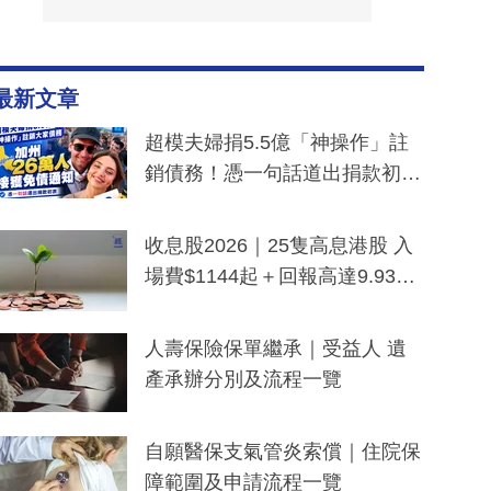
最新文章
超模夫婦捐5.5億「神操作」註
銷債務！憑一句話道出捐款初
衷：加州26萬人接獲免債通知、
一度被誤當詐騙手段
收息股2026｜25隻高息港股 入
場費$1144起＋回報高達9.93
厘！持續更新
人壽保險保單繼承｜受益人 遺
產承辦分別及流程一覽
自願醫保支氣管炎索償｜住院保
障範圍及申請流程一覽