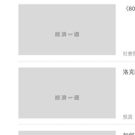
《8
社會
洛克
投資