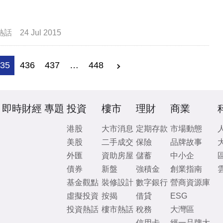
熱話
24 Jul 2015
435
436
437
…
448
即時財經
專題
投資
樓市
理財
商業
港股
大市消息
定期存款
市場動態
美股
二手成交
保險
品牌故事
外匯
資助房屋
儲蓄
中小企
債券
新盤
強積金
創業指南
基金觀點
裝修設計
數字銀行
營商資源庫
虛擬投資
按揭
借貸
ESG
投資熱話
樓市熱話
稅務
大灣區
信用卡
經一品牌大