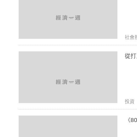
社會
從打
投資
《8