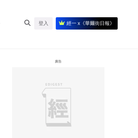
登入
經一 x《華爾街日報》
廣告