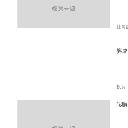
社會
龔成
投資
認購