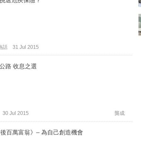
挑選危疾保險？
熱話
31 Jul 2015
合和公路 收息之選
30 Jul 2015
龔成
0後百萬富翁》– 為自己創造機會