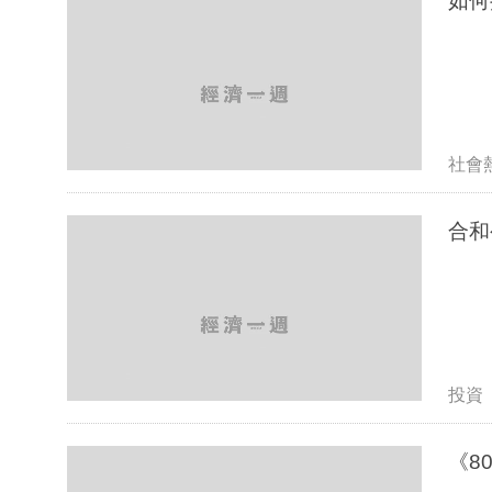
如何
社會
投資
《8