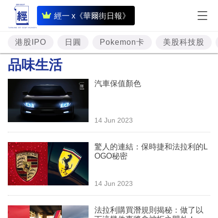
即
經一 x《華爾街日報》
時
財
港股IPO
日圓
Pokemon卡
美股科技股
經
品味生活
專
汽車保值顏色
題
投
14 Jun 2023
資
樓
驚人的連結：保時捷和法拉利的L
OGO秘密
市
理
14 Jun 2023
財
法拉利購買潛規則揭秘：做了以
商