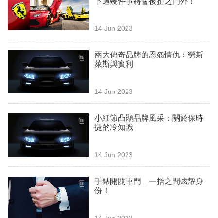
下這幾件事將會被拒之門外！
業
科
14 Jun 2023
技
兩大傳奇品牌的恩怨情仇：勞斯
職
萊斯與賓利
場
14 Jun 2023
生
活
小細節凸顯品牌風采：關於保時
捷的冷知識
時
事
14 Jun 2023
專
欄
手錶開關車門，一指之間炫耀身
份！
訂
閱
14 Jun 2023